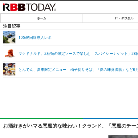
ホーム
IT・デジタル
ホーム
注目記事
IT・デジタル
10G光回線導入レポ
IT・デジタルTOP
SPEED TEST
マクドナルド、2種類の限定ソースで楽しむ「スパイシーナゲット」28
ネタ
エンタメ
とんでん、夏季限定メニュー「柚子切りそば」「夏の味覚御膳」など6月
ショッピング
エンタメTOP
ライフ
韓流・K-POP
ライフTOP
リリース一覧
音楽
ペット
プッシュ通知の停止方法
グラビア
その他
ショッピング
お酒好きがハマる悪魔的な味わい！クランド、「悪魔のチーズ