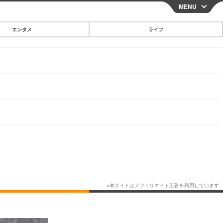
MENU
CLOSE
エンタメ
ライフ
スマートフォン
ガジェット・ツール
その他
映画・ドラマ
韓国・芸能
グルメ
スポーツ
ショッピング
ブログ
その他