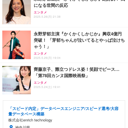
になる世間の反応
エンタメ
2025.5.26(月) 21:38
永野芽郁主演『かくかくしかじか』興収4億円
突破！ 「芽郁ちゃんが泣いてるとやっぱ泣けち
ゃう！」
エンタメ
2025.5.26(月) 19:04
齊藤京子、際立つドレス姿！笑顔でピース…
「第78回カンヌ国際映画祭」
エンタメ
2025.5.24(土) 19:41
「スピード内定」データベースエンジニア/スピード選考/大容
量データベース構築
株式会社enrich technology
神奈川県