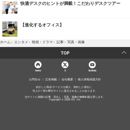
快適デスクのヒントが満載！こだわりデスクツアー
【進化するオフィス】
写真・画像
ホーム
›
エンタメ
›
映画・ドラマ
›
記事
›
TOP
Home
X
YouTube
お問合せ
広告掲載
会社概要
個人情報保護方針
紹介した商品/サービスを購入、契約した場合に、
売上の一部が弊社サイトに還元されることがあります。
当サイトに掲載の記事・見出し・写真・画像の無断転載を禁じます。
Copyright © 2026 IID, Inc.