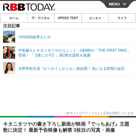
MENU
CLOSE
ホーム
IT・デジタル
SPEED TEST
エンタメ
ライフ
ホーム
注目記事
IT・デジタル
10G光回線導入レポ
IT・デジタルTOP
スマートフォン
SPEED TEST
中島健人とキタニタツヤのユニット・GEMNが「THE FIRST TAKE」
登場！ 『【推しの子】』第2期主題歌を披露
ネタ
ガジェット・ツール
エンタメ
永野芽郁主演『かくかくしかじか』絶好調！ 気になる世間の反応
ショッピング
その他
エンタメTOP
映画・ドラマ
ライフ
韓流・K-POP
韓国・芸能
ライフTOP
グルメ
リリース一覧
音楽
スポーツ
ペット
ショッピング
プッシュ通知の停止方法
グラビア
ブログ
その他
ショッピング
その他
キタニタツヤの書き下ろし新曲が映画『でっちあげ』主題
歌に決定！ 最新予告映像も解禁 3枚目の写真・画像