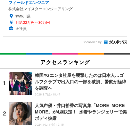
フィールドエンジニア
株式会社マイスターエンジニアリング
神奈川県
月給22万円～30万円
正社員
Sponsored by
アクセスランキング
韓国YGエンタ社屋を襲撃したのは日本人…ゴ
ルフクラブで出入口の一部を破損、警察が経緯
を調査へ
2026.8.7(金) 18:47
人気声優・井口裕香の写真集「MORE MORE
MORE」が4刷決定！ 水着やランジェリーで美
ボディ披露
2024.10.11(金) 19:15