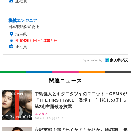
正社員
機械エンジニア
日本製紙株式会社
埼玉県
年収426万円～1,000万円
正社員
Sponsored by
関連ニュース
中島健人とキタニタツヤのユニット・GEMNが
「THE FIRST TAKE」登場！ 『【推しの子】』
第2期主題歌を披露
エンタメ
2024.11.27(水) 17:13
永野芽郁主演『かくかくしかじか』絶好調！ 気