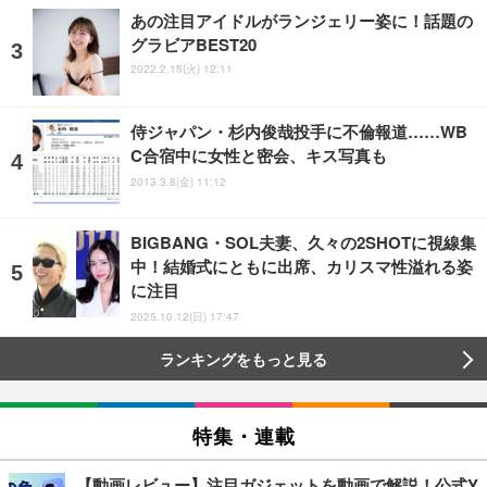
あの注目アイドルがランジェリー姿に！話題の
グラビアBEST20
2022.2.15(火) 12:11
侍ジャパン・杉内俊哉投手に不倫報道……WB
C合宿中に女性と密会、キス写真も
2013.3.8(金) 11:12
BIGBANG・SOL夫妻、久々の2SHOTに視線集
中！結婚式にともに出席、カリスマ性溢れる姿
に注目
2025.10.12(日) 17:47
ランキングをもっと見る
特集・連載
【動画レビュー】注目ガジェットを動画で解説！公式Y