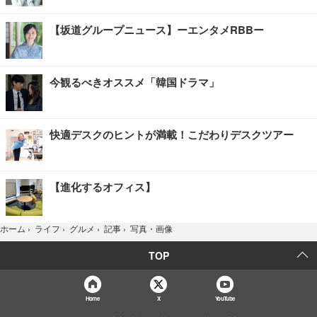
【坂道グループニュース】ーエンタメRBBー
今観るべきオススメ「韓国ドラマ」
快適デスクのヒントが満載！こだわりデスクツアー
【進化するオフィス】
写真・画像
ホーム
›
ライフ
›
グルメ
›
記事
›
TOP
Home
X
YouTube