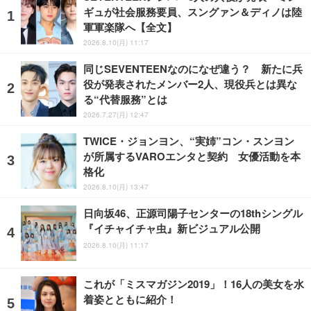
ギュが社会服務要員、スングァン＆ディノは陸
軍軍楽隊へ【全文】
2026.8.10(月) 11:17
同じSEVENTEENなのになぜ違う？ 新たに兵
役が発表されたメンバー2人、現役兵とは異な
る“代替服務”とは
2026.7.27(月) 12:47
TWICE・ジョンヨン、“実姉”コン・スンヨン
が所属するVAROエンタと契約 女優活動を本
格化
2026.8.10(月) 13:47
日向坂46、正源司陽子センターの18thシングル
『イチャイチャ虫』新ビジュアル公開
2026.8.10(月) 11:17
これが「ミスマガジン2019」！16人の美女を水
着姿とともに紹介！