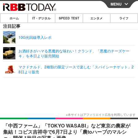
MENU
CLOSE
ホーム
IT・デジタル
SPEED TEST
エンタメ
ライフ
ホーム
注目記事
IT・デジタル
10G光回線導入レポ
IT・デジタルTOP
スマートフォン
SPEED TEST
お酒好きがハマる悪魔的な味わい！クランド、「悪魔のチーズケー
キ」を本日より販売開始
ネタ
ガジェット・ツール
エンタメ
マクドナルド、2種類の限定ソースで楽しむ「スパイシーナゲット」2
ショッピング
その他
8日より販売
エンタメTOP
映画・ドラマ
ライフ
韓流・K-POP
韓国・芸能
ライフTOP
グルメ
リリース一覧
音楽
スポーツ
ペット
ショッピング
プッシュ通知の停止方法
グラビア
ブログ
その他
ショッピング
その他
「中西ファーム」「TOKYO WASABI」など東京の農家が
集結！コピス吉祥寺で6月7日より「農toハーブのマルシ
ェ」開催 1枚目の写真・画像