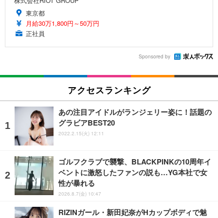
株式会社RIOT GROUP
東京都
月給30万1,800円～50万円
正社員
Sponsored by
アクセスランキング
あの注目アイドルがランジェリー姿に！話題の
グラビアBEST20
2022.2.15(火) 12:11
ゴルフクラブで襲撃、BLACKPINKの10周年イ
ベントに激怒したファンの説も…YG本社で女
性が暴れる
2026.8.7(金) 10:47
RIZINガール・新田妃奈がHカップボディで魅