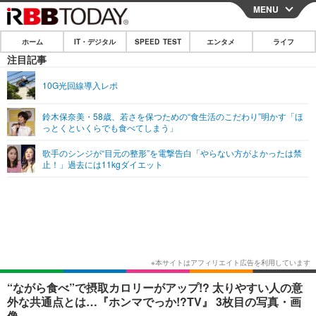
MENU
CLOSE
ホーム
IT・デジタル
SPEED TEST
エンタメ
ライフ
ホーム
注目記事
IT・デジタル
10G光回線導入レポ
IT・デジタルTOP
スマートフォン
SPEED TEST
鈴木保奈美・58歳、若さを保つための“食生活のこだわり”明かす「ほ
っとくといくらでも食べてしまう」
ネタ
ガジェット・ツール
エンタメ
歌手のシンジが“目元の整形”を電撃告白「やらない方がよかったは禁
ショッピング
その他
止！」過去には11kgダイエット
エンタメTOP
映画・ドラマ
ライフ
韓流・K-POP
韓国・芸能
ライフTOP
グルメ
リリース一覧
音楽
スポーツ
ペット
ショッピング
プッシュ通知の停止方法
グラビア
ブログ
その他
ショッピング
その他
“ながら食べ”で摂取カロリーがアップ!? 太りやすい人の意
外な共通点とは…『ホンマでっか!?TV』 3枚目の写真・画
像