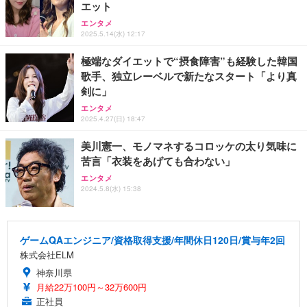
エット
エンタメ
2025.5.14(水) 12:17
極端なダイエットで“摂食障害”も経験した韓国
歌手、独立レーベルで新たなスタート「より真
剣に」
エンタメ
2025.4.27(日) 18:47
美川憲一、モノマネするコロッケの太り気味に
苦言「衣装をあげても合わない」
エンタメ
2024.5.8(水) 15:38
ゲームQAエンジニア/資格取得支援/年間休日120日/賞与年2回
株式会社ELM
神奈川県
月給22万100円～32万600円
正社員