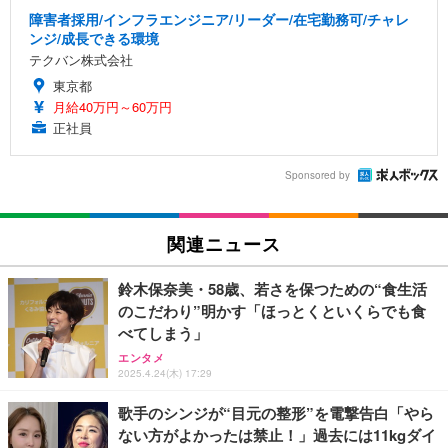
障害者採用/インフラエンジニア/リーダー/在宅勤務可/チャレ
ンジ/成長できる環境
テクバン株式会社
東京都
月給40万円～60万円
正社員
Sponsored by
関連ニュース
鈴木保奈美・58歳、若さを保つための“食生活
のこだわり”明かす「ほっとくといくらでも食
べてしまう」
エンタメ
2025.4.24(木) 17:29
歌手のシンジが“目元の整形”を電撃告白「やら
ない方がよかったは禁止！」過去には11kgダイ