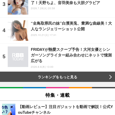
了！天野ちよ、音羽美奈も大胆グラビア
2026.7.28(火) 20:58
“全鳥取県民の妹”白濱美兎、豊満な曲線美！大
人なランジェリーショット公開
2025.10.21(火) 17:41
FRIDAYが熱愛スクープ予告！大河女優とシン
ガーソングライター組み合わせにネットで憶測
広がる
2026.8.6(木) 13:00
ランキングをもっと見る
特集・連載
【動画レビュー】注目ガジェットを動画で解説！公式Y
ouTubeチャンネル