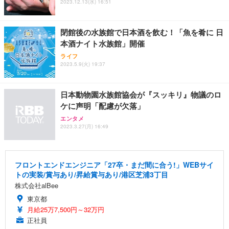
2023.12.13(水) 16:51
閉館後の水族館で日本酒を飲む！「魚を肴に 日
本酒ナイト水族館」開催
ライフ
2023.5.9(火) 19:37
日本動物園水族館協会が『スッキリ』物議のロ
ケに声明「配慮が欠落」
エンタメ
2023.3.27(月) 16:49
フロントエンドエンジニア「27卒・まだ間に合う!」WEBサイ
トの実装/賞与あり/昇給賞与あり/港区芝浦3丁目
株式会社alBee
東京都
月給25万7,500円～32万円
正社員