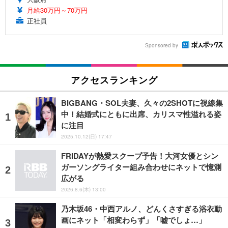
月給30万円～70万円
正社員
Sponsored by
アクセスランキング
BIGBANG・SOL夫妻、久々の2SHOTに視線集
中！結婚式にともに出席、カリスマ性溢れる姿
に注目
2025.10.12(日) 17:47
FRIDAYが熱愛スクープ予告！大河女優とシン
ガーソングライター組み合わせにネットで憶測
広がる
2026.8.6(木) 13:00
乃木坂46・中西アルノ、どんくさすぎる浴衣動
画にネット「相変わらず」「嘘でしょ…」