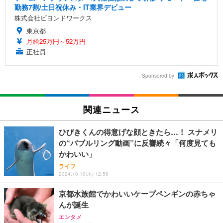
勤務7割/土日祝休み・IT業界デビュー
株式会社ビヨンドワークス
東京都
月給25万円～52万円
正社員
Sponsored by
関連ニュース
ひびきくんの得意げな顔ときたら…！ スナメリ
の“バブルリング動画”に反響続々「何度見ても
かわいい」
ライフ
2024.10.10(木) 12:56
京都水族館でかわいいケープペンギンの赤ちゃ
んが誕生
エンタメ