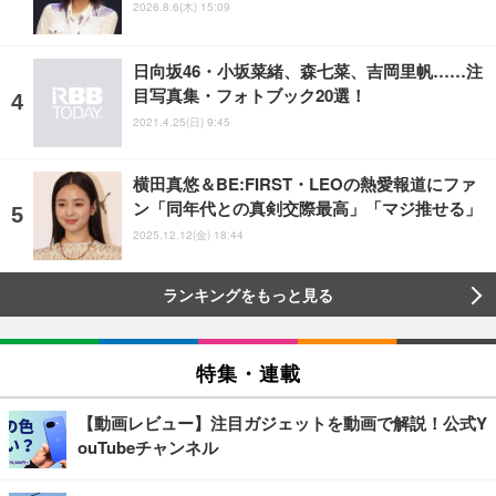
2026.8.6(木) 15:09
日向坂46・小坂菜緒、森七菜、吉岡里帆……注
目写真集・フォトブック20選！
2021.4.25(日) 9:45
横田真悠＆BE:FIRST・LEOの熱愛報道にファ
ン「同年代との真剣交際最高」「マジ推せる」
2025.12.12(金) 18:44
ランキングをもっと見る
特集・連載
【動画レビュー】注目ガジェットを動画で解説！公式Y
ouTubeチャンネル