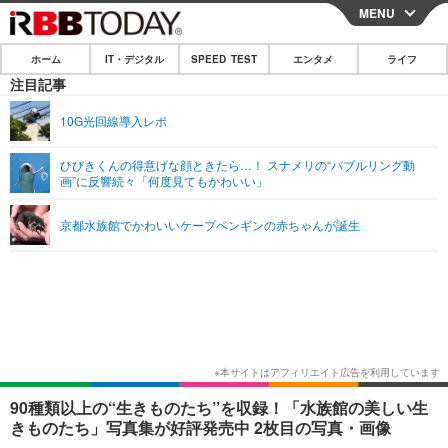
MENU
CLOSE
ホーム
IT・デジタル
SPEED TEST
エンタメ
ライフ
ホーム
注目記事
IT・デジタル
10G光回線導入レポ
IT・デジタルTOP
スマートフォン
SPEED TEST
ひびきくんの得意げな顔ときたら…！ スナメリの“バブルリング動
画”に反響続々「何度見てもかわいい」
ネタ
ガジェット・ツール
エンタメ
京都水族館でかわいいケープペンギンの赤ちゃんが誕生
ショッピング
その他
エンタメTOP
映画・ドラマ
ライフ
韓流・K-POP
韓国・芸能
ライフTOP
グルメ
リリース一覧
音楽
スポーツ
ペット
ショッピング
プッシュ通知の停止方法
グラビア
ブログ
その他
ショッピング
その他
90種類以上の“生きものたち”を収録！「水族館の美しい生
きものたち」写真集が好評発売中 2枚目の写真・画像