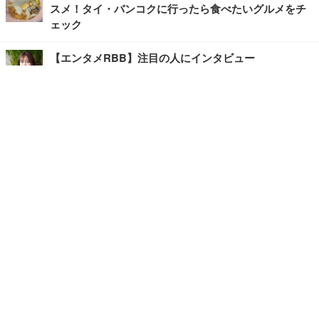
スメ！タイ・バンコクに行ったら食べたいグルメをチ
ェック
【エンタメRBB】注目の人にインタビュー
【坂道グループニュース】ーエンタメRBBー
今観るべきオススメ「韓国ドラマ」
快適デスクのヒントが満載！こだわりデスクツアー
【進化するオフィス】
写真・画像
ホーム
›
エンタメ
›
その他
›
記事
›