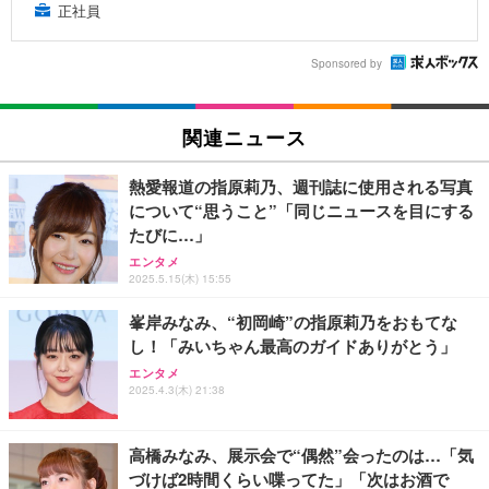
正社員
Sponsored by
関連ニュース
熱愛報道の指原莉乃、週刊誌に使用される写真
について“思うこと”「同じニュースを目にする
たびに…」
エンタメ
2025.5.15(木) 15:55
峯岸みなみ、“初岡崎”の指原莉乃をおもてな
し！「みいちゃん最高のガイドありがとう」
エンタメ
2025.4.3(木) 21:38
高橋みなみ、展示会で“偶然”会ったのは…「気
づけば2時間くらい喋ってた」「次はお酒で