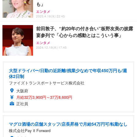
も」
エンタメ
2025.4.16(水) 22:45
前田敦子、“約20年の付き合い”板野友美の披露
宴参列で「心からの感動とはこういう事」
エンタメ
2024.12.19(木) 17:45
大型ドライバー/日勤の近距離/残業少なめで年収450万円も/週
休2日制
ファイズトランスポートサービス株式会社
大阪府
月給32万3,900円～37万8,600円
正社員
マグロ酒場の店舗スタッフ/店長昇格で月給54万円可/転勤なし
株式会社Pay it Forward