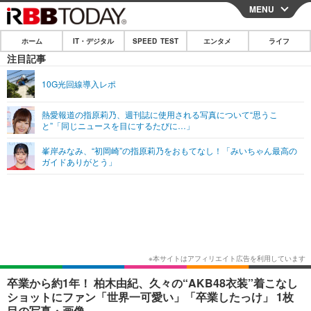
MENU
CLOSE
ホーム
IT・デジタル
SPEED TEST
エンタメ
ライフ
ホーム
注目記事
IT・デジタル
10G光回線導入レポ
IT・デジタルTOP
スマートフォン
SPEED TEST
熱愛報道の指原莉乃、週刊誌に使用される写真について“思うこ
と”「同じニュースを目にするたびに…」
ネタ
ガジェット・ツール
エンタメ
峯岸みなみ、“初岡崎”の指原莉乃をおもてなし！「みいちゃん最高の
ショッピング
その他
ガイドありがとう」
エンタメTOP
映画・ドラマ
ライフ
韓流・K-POP
韓国・芸能
ライフTOP
グルメ
リリース一覧
音楽
スポーツ
ペット
ショッピング
プッシュ通知の停止方法
グラビア
ブログ
その他
ショッピング
その他
卒業から約1年！ 柏木由紀、久々の“AKB48衣装”着こなし
ショットにファン「世界一可愛い」「卒業したっけ」 1枚
目の写真・画像