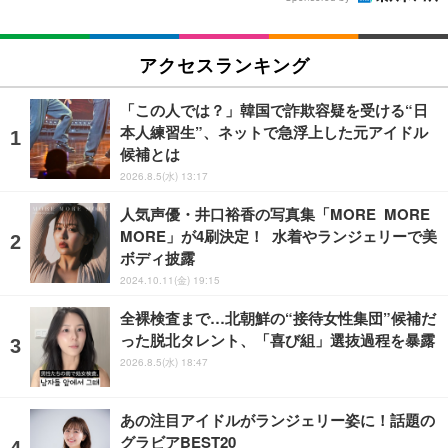
アクセスランキング
「この人では？」韓国で詐欺容疑を受ける“日
本人練習生”、ネットで急浮上した元アイドル
候補とは
2026.8.5(水) 13:17
人気声優・井口裕香の写真集「MORE MORE
MORE」が4刷決定！ 水着やランジェリーで美
ボディ披露
2024.10.11(金) 19:15
全裸検査まで…北朝鮮の“接待女性集団”候補だ
った脱北タレント、「喜び組」選抜過程を暴露
2026.8.5(水) 18:47
あの注目アイドルがランジェリー姿に！話題の
グラビアBEST20