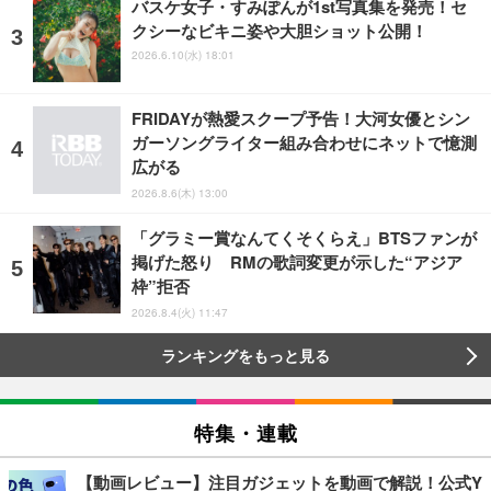
バスケ女子・すみぽんが1st写真集を発売！セ
クシーなビキニ姿や大胆ショット公開！
2026.6.10(水) 18:01
FRIDAYが熱愛スクープ予告！大河女優とシン
ガーソングライター組み合わせにネットで憶測
広がる
2026.8.6(木) 13:00
「グラミー賞なんてくそくらえ」BTSファンが
掲げた怒り RMの歌詞変更が示した“アジア
枠”拒否
2026.8.4(火) 11:47
ランキングをもっと見る
特集・連載
【動画レビュー】注目ガジェットを動画で解説！公式Y