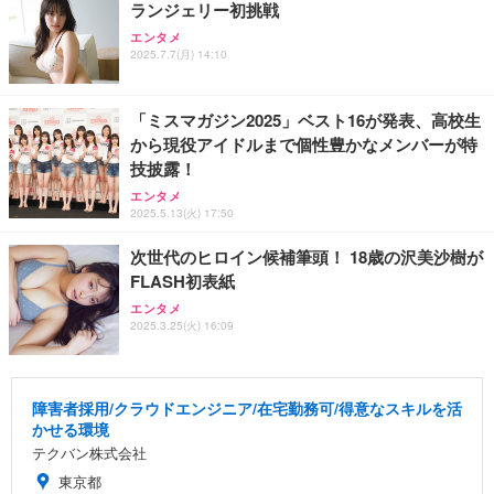
ランジェリー初挑戦
エンタメ
2025.7.7(月) 14:10
「ミスマガジン2025」ベスト16が発表、高校生
から現役アイドルまで個性豊かなメンバーが特
技披露！
エンタメ
2025.5.13(火) 17:50
次世代のヒロイン候補筆頭！ 18歳の沢美沙樹が
FLASH初表紙
エンタメ
2025.3.25(火) 16:09
障害者採用/クラウドエンジニア/在宅勤務可/得意なスキルを活
かせる環境
テクバン株式会社
東京都