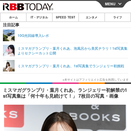
MENU
CLOSE
ホーム
IT・デジタル
SPEED TEST
エンタメ
ライフ
ホーム
注目記事
IT・デジタル
10G光回線導入レポ
IT・デジタルTOP
スマートフォン
SPEED TEST
ミスマガグランプリ・葉月くれあ、泡風呂から美尻チラリ！1st写真集
よりセクシーカット公開
ネタ
ガジェット・ツール
エンタメ
ミスマガグランプリ・葉月くれあ、1st写真集でランジェリー初挑戦
ショッピング
その他
エンタメTOP
映画・ドラマ
ライフ
韓流・K-POP
韓国・芸能
ライフTOP
グルメ
リリース一覧
ミスマガグランプリ・葉月くれあ、ランジェリー初解禁の1
音楽
スポーツ
ペット
ショッピング
st写真集は「何十年も見続けて！」 7枚目の写真・画像
プッシュ通知の停止方法
グラビア
ブログ
その他
ショッピング
その他