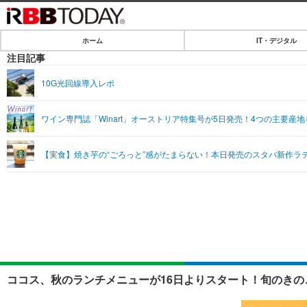
ホーム
IT・デジタル
ホーム
注目記事
IT・デジタル
10G光回線導入レポ
IT・デジタルTOP
SPEED TEST
ワイン専門誌「Winart」オーストリア特集号が5日発売！4つの主要産
ネタ
エンタメ
【実食】焼き芋の“ごろっと”感がたまらない！本日発売のスタバ新作ラ
ショッピング
エンタメTOP
ライフ
韓流・K-POP
ライフTOP
リリース一覧
音楽
ペット
プッシュ通知の停止方法
グラビア
その他
ショッピング
ココス、秋のランチメニューが16日よりスタート！旬のきの