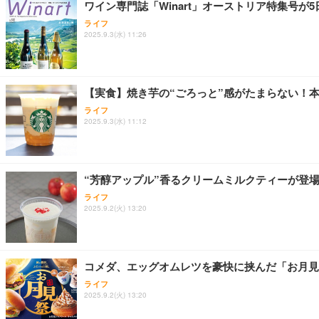
ワイン専門誌「Winart」オーストリア特集号が
ライフ
2025.9.3(水) 11:26
【実食】焼き芋の“ごろっと”感がたまらない！
ライフ
2025.9.3(水) 11:12
“芳醇アップル”香るクリームミルクティーが登
ライフ
2025.9.2(火) 13:20
コメダ、エッグオムレツを豪快に挟んだ「お月見
ライフ
2025.9.2(火) 13:20