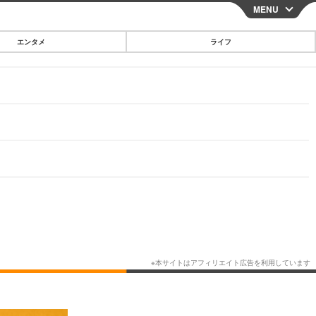
MENU
CLOSE
エンタメ
ライフ
スマートフォン
ガジェット・ツール
その他
映画・ドラマ
韓国・芸能
グルメ
スポーツ
ショッピング
ブログ
その他