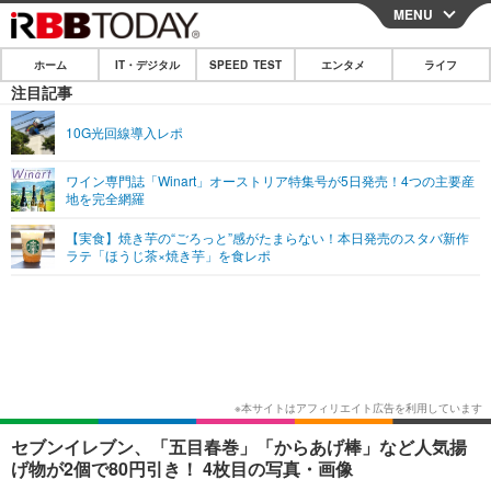
MENU
CLOSE
ホーム
IT・デジタル
SPEED TEST
エンタメ
ライフ
ホーム
注目記事
IT・デジタル
10G光回線導入レポ
IT・デジタルTOP
スマートフォン
SPEED TEST
ワイン専門誌「Winart」オーストリア特集号が5日発売！4つの主要産
地を完全網羅
ネタ
ガジェット・ツール
エンタメ
【実食】焼き芋の“ごろっと”感がたまらない！本日発売のスタバ新作
ショッピング
その他
ラテ「ほうじ茶×焼き芋」を食レポ
エンタメTOP
映画・ドラマ
ライフ
韓流・K-POP
韓国・芸能
ライフTOP
グルメ
リリース一覧
音楽
スポーツ
ペット
ショッピング
プッシュ通知の停止方法
グラビア
ブログ
その他
ショッピング
その他
セブンイレブン、「五目春巻」「からあげ棒」など人気揚
げ物が2個で80円引き！ 4枚目の写真・画像