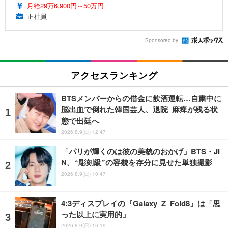
月給29万6,900円～50万円
正社員
Sponsored by
アクセスランキング
BTSメンバーからの借金に飲酒運転…自粛中に
脳出血で倒れた韓国芸人、退院 麻痺が残る状
態で出廷へ
2026.8.9(日) 12:47
「パリが輝くのは彼の美貌のおかげ」BTS・JI
N、“彫刻級”の容貌を存分に見せた単独撮影
2026.8.9(日) 10:47
4:3ディスプレイの『Galaxy Z Fold8』は「思
った以上に実用的」
2026.8.9(日) 16:19