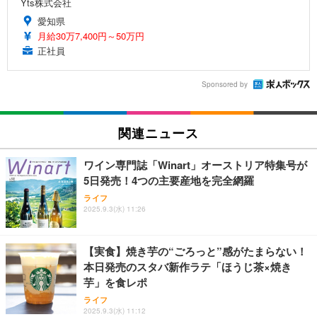
Yts株式会社
愛知県
月給30万7,400円～50万円
正社員
Sponsored by
関連ニュース
ワイン専門誌「Winart」オーストリア特集号が
5日発売！4つの主要産地を完全網羅
ライフ
2025.9.3(水) 11:26
【実食】焼き芋の“ごろっと”感がたまらない！
本日発売のスタバ新作ラテ「ほうじ茶×焼き
芋」を食レポ
ライフ
2025.9.3(水) 11:12