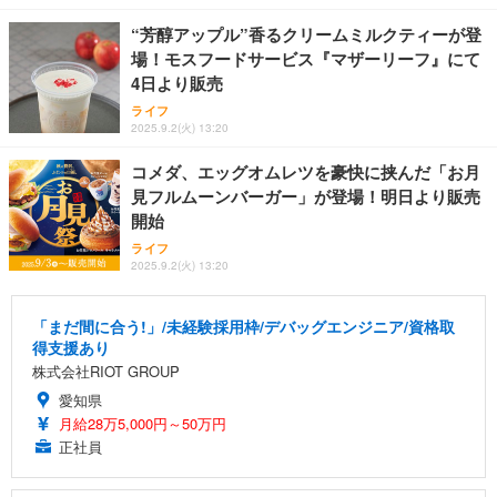
“芳醇アップル”香るクリームミルクティーが登
場！モスフードサービス『マザーリーフ』にて
4日より販売
ライフ
2025.9.2(火) 13:20
コメダ、エッグオムレツを豪快に挟んだ「お月
見フルムーンバーガー」が登場！明日より販売
開始
ライフ
2025.9.2(火) 13:20
「まだ間に合う!」/未経験採用枠/デバッグエンジニア/資格取
得支援あり
株式会社RIOT GROUP
愛知県
月給28万5,000円～50万円
正社員