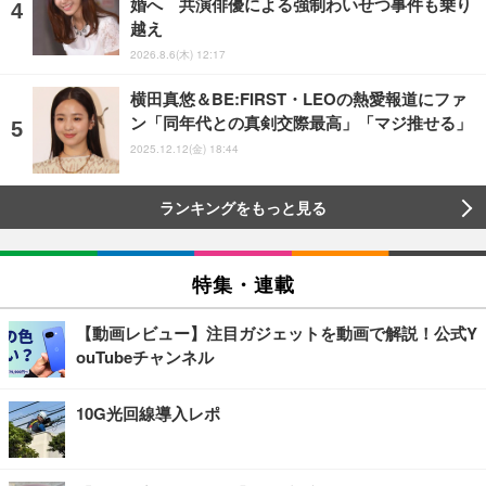
婚へ 共演俳優による強制わいせつ事件も乗り
越え
2026.8.6(木) 12:17
横田真悠＆BE:FIRST・LEOの熱愛報道にファ
ン「同年代との真剣交際最高」「マジ推せる」
2025.12.12(金) 18:44
ランキングをもっと見る
特集・連載
【動画レビュー】注目ガジェットを動画で解説！公式Y
ouTubeチャンネル
10G光回線導入レポ