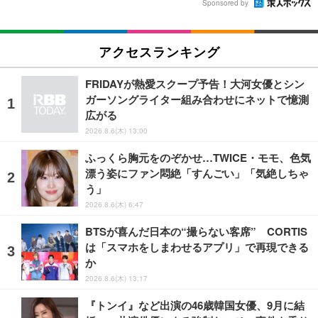
Sponsored by
アクセスランキング
FRIDAYが熱愛スクープ予告！大河女優とシン
ガーソングライター組み合わせにネットで憶測
広がる
2026.8.6(木) 13:00
ふっくら胸元をのぞかせ…TWICE・モモ、色気
漂う姿にファン悶絶「すんごい」「気絶しちゃ
う」
2026.8.6(木) 6:47
BTSが喜んだ日本の“撮らない客席” CORTIS
は「スマホをしまわせるアプリ」で再現できる
か
2026.8.6(木) 13:17
『トンイ』など出演の46歳韓国女優、9月に結