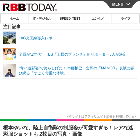
MENU
CLOSE
ホーム
IT・デジタル
SPEED TEST
エンタメ
ライフ
ホーム
注目記事
IT・デジタル
10G光回線導入レポ
IT・デジタルTOP
スマートフォン
SPEED TEST
全員が“Z世代”！TBS『王様のブランチ』新リポーター5人が決定
ネタ
ガジェット・ツール
エンタメ
“青い迷彩姿”で誇らしげに！ 本郷柚巴、念願の『MAMOR』表紙に喜
ショッピング
その他
び綴る「すごく貴重な体験」
エンタメTOP
映画・ドラマ
ライフ
韓流・K-POP
韓国・芸能
ライフTOP
グルメ
リリース一覧
音楽
スポーツ
ペット
ショッピング
プッシュ通知の停止方法
グラビア
ブログ
その他
ショッピング
その他
榎本ゆいな、陸上自衛隊の制服姿が可愛すぎる！レアな迷
彩服ショットも 2枚目の写真・画像