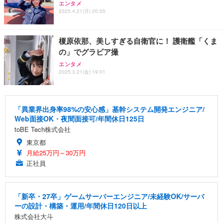
エンタメ
2025.4.21(月) 20:55
榎原依那、美しすぎる自衛官に！ 護衛艦「くま
の」でグラビア撮
エンタメ
2025.3.21(金) 19:01
「異業界出身率98%の安心感」基幹システム開発エンジニア/
Web面接OK・夜間面接可/年間休日125日
toBE Tech株式会社
東京都
月給25万円～30万円
正社員
「新卒・27卒」ゲームサーバーエンジニア/未経験OK/サーバ
ーの設計・構築・運用/年間休日120日以上
株式会社大斗