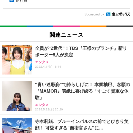
正社員
Sponsored by
関連ニュース
全員が“Z世代”！TBS『王様のブランチ』新リ
ポーター5人が決定
エンタメ
2022.4.1(金) 18:44
“青い迷彩姿”で誇らしげに！ 本郷柚巴、念願の
『MAMOR』表紙に喜び綴る「すごく貴重な体
験」
エンタメ
2025.5.22(木) 20:20
寺本莉緒、ブルーインパルスの前でとびきり笑
顔！ 可愛すぎる“自衛官さん”に…