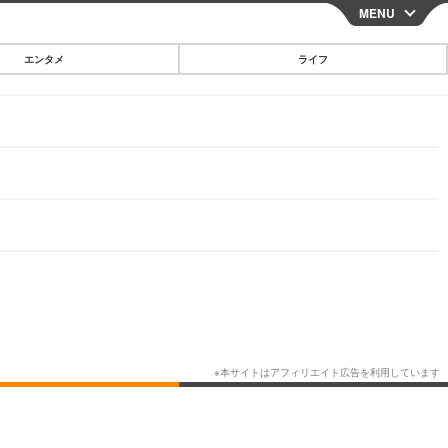
MENU
CLOSE
エンタメ
ライフ
スマートフォン
ガジェット・ツール
その他
映画・ドラマ
韓国・芸能
グルメ
スポーツ
ショッピング
ブログ
その他