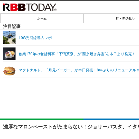
ホーム
IT・デジタル
ホーム
注目記事
IT・デジタル
10G光回線導入レポ
IT・デジタルTOP
SPEED TEST
創業170年の老舗料亭「下鴨茶寮」が“西京焼き弁当”を本日より発売！
ネタ
エンタメ
マクドナルド、「月見バーガー」が本日発売！8年ぶりのリニューアル＆
ショッピング
エンタメTOP
ライフ
韓流・K-POP
ライフTOP
リリース一覧
音楽
ペット
プッシュ通知の停止方法
グラビア
その他
ショッピング
濃厚なマロンペーストがたまらない！ジョリーパスタ、イタ