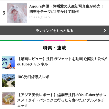
Aqours声優・降幡愛の人生初写真集が発売！
四季をテーマに1年かけて制作
2019.4.8(月) 16:04
ランキングをもっと見る
特集・連載
【動画レビュー】注目ガジェットを動画で解説！公式Y
ouTubeチャンネル
10G光回線導入レポ
【アジア美食レポート】編集部注目のYouTuberがオス
スメ！タイ・バンコクに行ったら食べたいグルメをチ
ェック