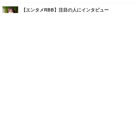
【エンタメRBB】注目の人にインタビュー
【坂道グループニュース】ーエンタメRBBー
今観るべきオススメ「韓国ドラマ」
快適デスクのヒントが満載！こだわりデスクツアー
【進化するオフィス】
写真・画像
ホーム
›
エンタメ
›
その他
›
記事
›
TOP