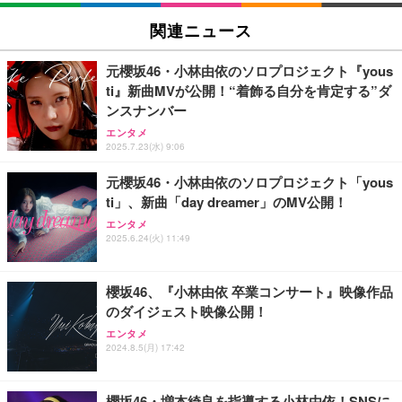
関連ニュース
元櫻坂46・小林由依のソロプロジェクト『yous
ti』新曲MVが公開！“着飾る自分を肯定する”ダ
ンスナンバー
エンタメ
2025.7.23(水) 9:06
元櫻坂46・小林由依のソロプロジェクト「yous
ti」、新曲「day dreamer」のMV公開！
エンタメ
2025.6.24(火) 11:49
櫻坂46、『小林由依 卒業コンサート』映像作品
のダイジェスト映像公開！
エンタメ
2024.8.5(月) 17:42
櫻坂46・増本綺良を指導する小林由依！SNSに