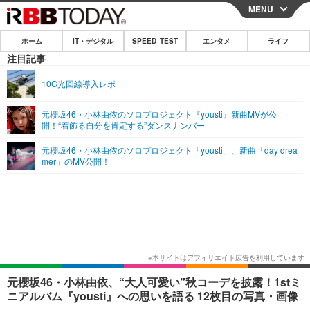
MENU
CLOSE
ホーム
IT・デジタル
SPEED TEST
エンタメ
ライフ
ホーム
注目記事
IT・デジタル
10G光回線導入レポ
IT・デジタルTOP
スマートフォン
SPEED TEST
元櫻坂46・小林由依のソロプロジェクト『yousti』新曲MVが公
開！“着飾る自分を肯定する”ダンスナンバー
ネタ
ガジェット・ツール
エンタメ
元櫻坂46・小林由依のソロプロジェクト「yousti」、新曲「day drea
ショッピング
その他
mer」のMV公開！
エンタメTOP
映画・ドラマ
ライフ
韓流・K-POP
韓国・芸能
ライフTOP
グルメ
リリース一覧
音楽
スポーツ
ペット
ショッピング
プッシュ通知の停止方法
グラビア
ブログ
その他
ショッピング
その他
元櫻坂46・小林由依、“大人可愛い”秋コーデを披露！1stミ
ニアルバム『yousti』への思いを語る 12枚目の写真・画像