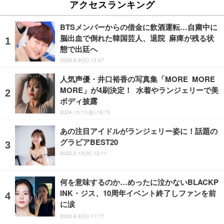
アクセスランキング
BTSメンバーからの借金に飲酒運転…自粛中に
脳出血で倒れた韓国芸人、退院 麻痺が残る状
態で出廷へ
2026.8.9(日) 12:47
人気声優・井口裕香の写真集「MORE MORE
MORE」が4刷決定！ 水着やランジェリーで美
ボディ披露
2024.10.11(金) 19:15
あの注目アイドルがランジェリー姿に！話題の
グラビアBEST20
2022.2.15(火) 12:11
何を意味するのか…めったに泣かないBLACKP
INK・ジス、10周年イベント終了しファンを前
に涙
2026.8.9(日) 11:17