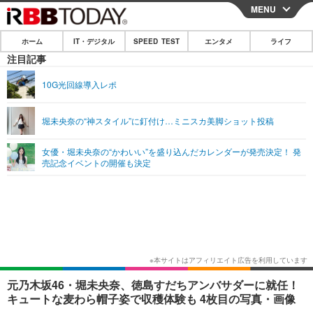
MENU
CLOSE
ホーム
IT・デジタル
SPEED TEST
エンタメ
ライフ
ホーム
注目記事
IT・デジタル
10G光回線導入レポ
IT・デジタルTOP
スマートフォン
SPEED TEST
堀未央奈の“神スタイル”に釘付け…ミニスカ美脚ショット投稿
ネタ
ガジェット・ツール
エンタメ
女優・堀未央奈の“かわいい”を盛り込んだカレンダーが発売決定！ 発
ショッピング
その他
売記念イベントの開催も決定
エンタメTOP
映画・ドラマ
ライフ
韓流・K-POP
韓国・芸能
ライフTOP
グルメ
リリース一覧
音楽
スポーツ
ペット
ショッピング
プッシュ通知の停止方法
グラビア
ブログ
その他
ショッピング
その他
元乃木坂46・堀未央奈、徳島すだちアンバサダーに就任！
キュートな麦わら帽子姿で収穫体験も 4枚目の写真・画像