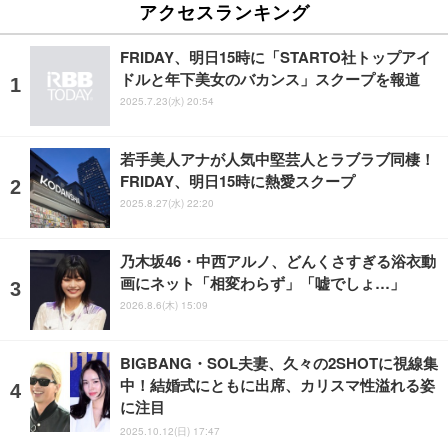
アクセスランキング
FRIDAY、明日15時に「STARTO社トップアイ
ドルと年下美女のバカンス」スクープを報道
2025.7.23(水) 20:54
若手美人アナが人気中堅芸人とラブラブ同棲！
FRIDAY、明日15時に熱愛スクープ
2025.8.27(水) 22:20
乃木坂46・中西アルノ、どんくさすぎる浴衣動
画にネット「相変わらず」「嘘でしょ…」
2026.8.6(木) 15:09
BIGBANG・SOL夫妻、久々の2SHOTに視線集
中！結婚式にともに出席、カリスマ性溢れる姿
に注目
2025.10.12(日) 17:47