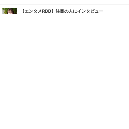
【エンタメRBB】注目の人にインタビュー
【坂道グループニュース】ーエンタメRBBー
今観るべきオススメ「韓国ドラマ」
快適デスクのヒントが満載！こだわりデスクツアー
【進化するオフィス】
写真・画像
ホーム
›
エンタメ
›
その他
›
記事
›
TOP