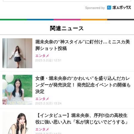
Sponsored by
関連ニュース
堀未央奈の“神スタイル”に釘付け…ミニスカ美
脚ショット投稿
エンタメ
2025.5.2(金) 12:51
女優・堀未央奈の“かわいい”を盛り込んだカレ
ンダーが発売決定！ 発売記念イベントの開催も
決定
エンタメ
2025.2.3(月) 15:24
【インタビュー】堀未央奈、序列1位の高校生
役に強い思い入れ「私が演じないでどうする」
エンタメ
2025.2.3(月) 14:01