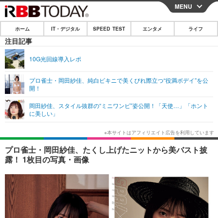
MENU
CLOSE
ホーム
IT・デジタル
SPEED TEST
エンタメ
ライフ
ホーム
注目記事
IT・デジタル
10G光回線導入レポ
IT・デジタルTOP
スマートフォン
SPEED TEST
プロ雀士・岡田紗佳、純白ビキニで美くびれ際立つ“役満ボデイ”を公
開！
ネタ
ガジェット・ツール
エンタメ
岡田紗佳、スタイル抜群の“ミニワンピ”姿公開！「天使…」「ホント
ショッピング
その他
に美しい」
エンタメTOP
映画・ドラマ
ライフ
韓流・K-POP
韓国・芸能
ライフTOP
グルメ
リリース一覧
プロ雀士・岡田紗佳、たくし上げたニットから美バスト披
音楽
スポーツ
ペット
ショッピング
露！ 1枚目の写真・画像
プッシュ通知の停止方法
グラビア
ブログ
その他
ショッピング
その他