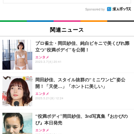
Sponsored by
関連ニュース
プロ雀士・岡田紗佳、純白ビキニで美くびれ際
立つ“役満ボデイ”を公開！
エンタメ
2023.3.7(火) 20:41
岡田紗佳、スタイル抜群の“ミニワンピ”姿公
開！「天使…」「ホントに美しい」
エンタメ
2025.5.21(水) 12:24
“役満ボディ”岡田紗佳、3rd写真集『おかぴの
ぴ』本日発売
エンタメ