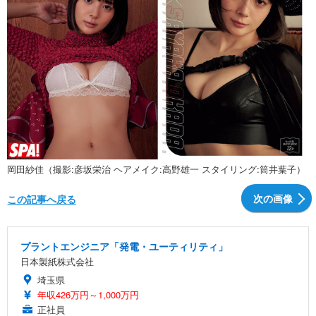
岡田紗佳（撮影:彦坂栄治 ヘアメイク:高野雄一 スタイリング:筒井葉子）
次の画像
この記事へ戻る
プラントエンジニア「発電・ユーティリティ」
日本製紙株式会社
埼玉県
年収426万円～1,000万円
正社員