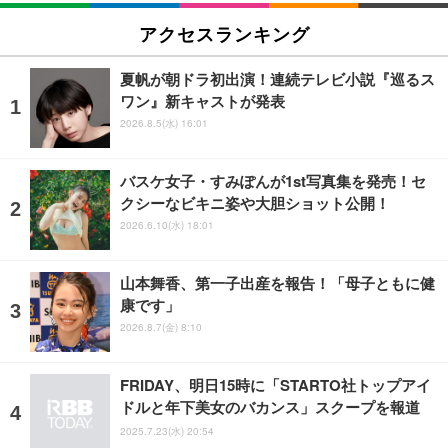
アクセスランキング
夏帆が朝ドラ初出演！連続テレビ小説『巡るス
ワン』新キャストが発表
2026.8.5(水) 16:01
バスケ女子・すみぽんが1st写真集を発売！セ
クシーなビキニ姿や大胆ショット公開！
2026.6.10(水) 18:01
山本舞香、第一子出産を報告！「母子ともに健
康です」
2026.8.7(金) 8:10
FRIDAY、明日15時に「STARTO社トップアイ
ドルと年下美女のバカンス」スクープを報道
2025.7.23(水) 20:54