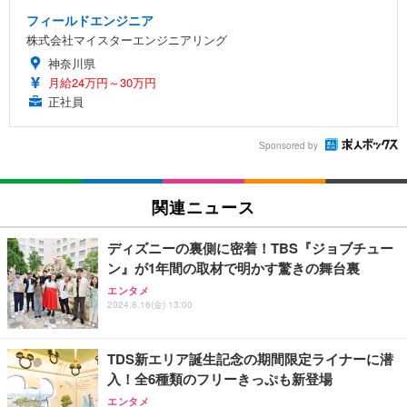
フィールドエンジニア
株式会社マイスターエンジニアリング
神奈川県
月給24万円～30万円
正社員
Sponsored by
関連ニュース
ディズニーの裏側に密着！TBS『ジョブチュー
ン』が1年間の取材で明かす驚きの舞台裏
エンタメ
2024.8.16(金) 13:00
TDS新エリア誕生記念の期間限定ライナーに潜
入！全6種類のフリーきっぷも新登場
エンタメ