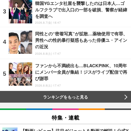
韓国YGエンタ社屋を襲撃したのは日本人…ゴ
ルフクラブで出入口の一部を破損、警察が経緯
を調査へ
2026.8.7(金) 18:47
同性との“密着写真”が拡散…薬物使用で有罪、
男性への性的暴行疑惑もあった俳優ユ・アイン
の近況
2026.8.8(土) 17:47
ファンから不満続出も…BLACKPINK、10周年
にメンバー全員が集結！ジスがライブ配信で再
び謝罪
2026.8.8(土) 17:47
ランキングをもっと見る
特集・連載
【動画レビュー】注目ガジェットを動画で解説！公式Y