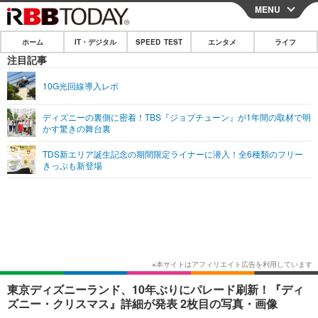
MENU
CLOSE
ホーム
IT・デジタル
SPEED TEST
エンタメ
ライフ
ホーム
注目記事
IT・デジタル
10G光回線導入レポ
IT・デジタルTOP
スマートフォン
SPEED TEST
ディズニーの裏側に密着！TBS『ジョブチューン』が1年間の取材で明
かす驚きの舞台裏
ネタ
ガジェット・ツール
エンタメ
TDS新エリア誕生記念の期間限定ライナーに潜入！全6種類のフリー
ショッピング
その他
きっぷも新登場
エンタメTOP
映画・ドラマ
ライフ
韓流・K-POP
韓国・芸能
ライフTOP
グルメ
リリース一覧
音楽
スポーツ
ペット
ショッピング
プッシュ通知の停止方法
グラビア
ブログ
その他
ショッピング
その他
東京ディズニーランド、10年ぶりにパレード刷新！『ディ
ズニー・クリスマス』詳細が発表 2枚目の写真・画像