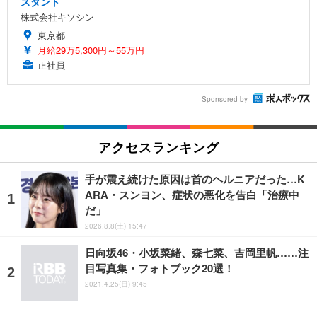
スタント
株式会社キソシン
東京都
月給29万5,300円～55万円
正社員
Sponsored by
アクセスランキング
手が震え続けた原因は首のヘルニアだった…K
ARA・スンヨン、症状の悪化を告白「治療中
だ」
2026.8.8(土) 15:47
日向坂46・小坂菜緒、森七菜、吉岡里帆……注
目写真集・フォトブック20選！
2021.4.25(日) 9:45