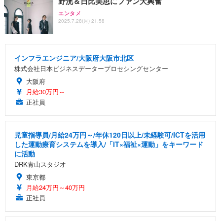
野洸＆日比美思にファン大興奮
エンタメ
2025.7.28(月) 21:58
インフラエンジニア/大阪府大阪市北区
株式会社日本ビジネスデータープロセシングセンター
大阪府
月給30万円～
正社員
児童指導員/月給24万円～/年休120日以上/未経験可/ICTを活用
した運動療育システムを導入/「IT×福祉×運動」をキーワード
に活動
DRK青山スタジオ
東京都
月給24万円～40万円
正社員