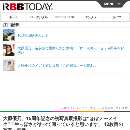
MENU
CLOSE
ホーム
IT・デジタル
SPEED TEST
エンタメ
ライフ
ホーム
注目記事
IT・デジタル
10G光回線導入レポ
IT・デジタルTOP
スマートフォン
SPEED TEST
大原優乃、浴衣姿で夏祭り気分満喫！『ゆーのちゅーぶ』4周年をお
祝い
ネタ
ガジェット・ツール
エンタメ
大原優乃のメガネ姿に反響「この眼鏡、一目惚れ」
ショッピング
その他
エンタメTOP
映画・ドラマ
ライフ
韓流・K-POP
韓国・芸能
ライフTOP
グルメ
リリース一覧
音楽
スポーツ
ペット
ショッピング
プッシュ通知の停止方法
グラビア
ブログ
その他
ショッピング
その他
大原優乃、15周年記念の初写真展撮影は“ほぼノーメイ
ク”「生っぽさがすべて写っていると思います」 12枚目の
写真・画像