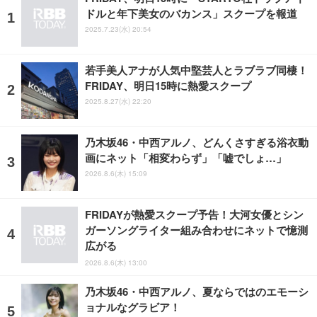
ドルと年下美女のバカンス」スクープを報道
2025.7.23(水) 20:54
若手美人アナが人気中堅芸人とラブラブ同棲！
FRIDAY、明日15時に熱愛スクープ
2025.8.27(水) 22:20
乃木坂46・中西アルノ、どんくさすぎる浴衣動
画にネット「相変わらず」「嘘でしょ…」
2026.8.6(木) 15:09
FRIDAYが熱愛スクープ予告！大河女優とシン
ガーソングライター組み合わせにネットで憶測
広がる
2026.8.6(木) 13:00
乃木坂46・中西アルノ、夏ならではのエモーシ
ョナルなグラビア！