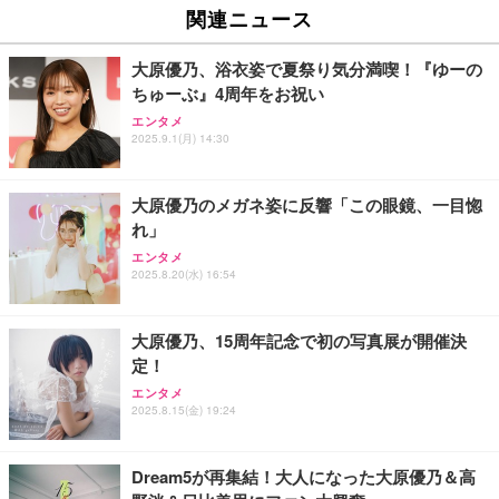
関連ニュース
大原優乃、浴衣姿で夏祭り気分満喫！『ゆーの
ちゅーぶ』4周年をお祝い
エンタメ
2025.9.1(月) 14:30
大原優乃のメガネ姿に反響「この眼鏡、一目惚
れ」
エンタメ
2025.8.20(水) 16:54
大原優乃、15周年記念で初の写真展が開催決
定！
エンタメ
2025.8.15(金) 19:24
Dream5が再集結！大人になった大原優乃＆高