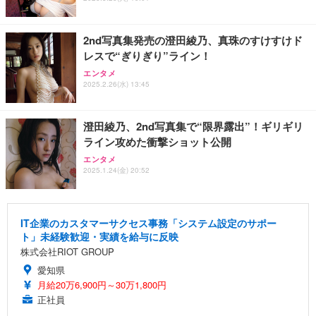
2nd写真集発売の澄田綾乃、真珠のすけすけド
レスで“ぎりぎり”ライン！
エンタメ
2025.2.26(水) 13:45
澄田綾乃、2nd写真集で“限界露出”！ギリギリ
ライン攻めた衝撃ショット公開
エンタメ
2025.1.24(金) 20:52
IT企業のカスタマーサクセス事務「システム設定のサポー
ト」未経験歓迎・実績を給与に反映
株式会社RIOT GROUP
愛知県
月給20万6,900円～30万1,800円
正社員