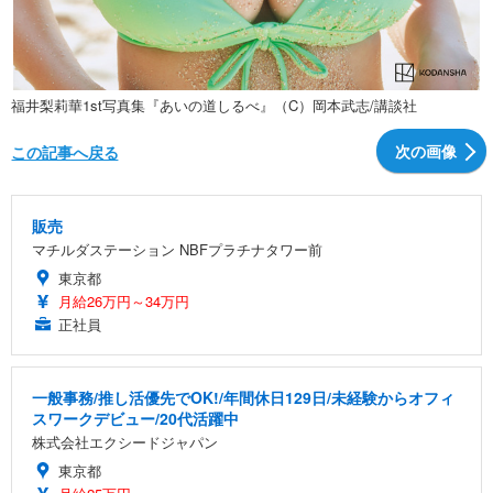
福井梨莉華1st写真集『あいの道しるべ』（C）岡本武志/講談社
次の画像
この記事へ戻る
販売
マチルダステーション NBFプラチナタワー前
東京都
月給26万円～34万円
正社員
一般事務/推し活優先でOK!/年間休日129日/未経験からオフィ
スワークデビュー/20代活躍中
株式会社エクシードジャパン
東京都