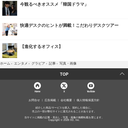
今観るべきオススメ「韓国ドラマ」
快適デスクのヒントが満載！こだわりデスクツアー
【進化するオフィス】
写真・画像
ホーム
›
エンタメ
›
グラビア
›
記事
›
TOP
Home
X
YouTube
お問合せ
広告掲載
会社概要
個人情報保護方針
紹介した商品/サービスを購入、契約した場合に、
売上の一部が弊社サイトに還元されることがあります。
当サイトに掲載の記事・見出し・写真・画像の無断転載を禁じます。
Copyright © 2026 IID, Inc.