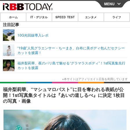
MENU
CLOSE
ホーム
IT・デジタル
SPEED TEST
エンタメ
ライフ
ホーム
注目記事
IT・デジタル
10G光回線導入レポ
IT・デジタルTOP
スマートフォン
SPEED TEST
“19歳”人気グラエンサー・ちーまき、白布に美ボディ包んだセクシー
カットを披露！
ネタ
ガジェット・ツール
エンタメ
福井梨莉華、夜のバリ島で魅せる“グラマラスボディ”！1st写真集先行
ショッピング
その他
カットを披露
エンタメTOP
映画・ドラマ
ライフ
韓流・K-POP
韓国・芸能
ライフTOP
グルメ
リリース一覧
福井梨莉華、“マシュマロバスト”に目を奪われる表紙が公
音楽
スポーツ
ペット
ショッピング
開！1st写真集タイトルは『あいの道しるべ』に決定 1枚目
プッシュ通知の停止方法
の写真・画像
グラビア
ブログ
その他
ショッピング
その他