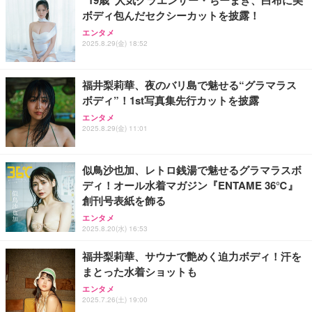
ボディ包んだセクシーカットを披露！
エンタメ
2025.8.29(金) 18:52
福井梨莉華、夜のバリ島で魅せる“グラマラス
ボディ”！1st写真集先行カットを披露
エンタメ
2025.8.29(金) 11:01
似鳥沙也加、レトロ銭湯で魅せるグラマラスボ
ディ！オール水着マガジン『ENTAME 36℃』
創刊号表紙を飾る
エンタメ
2025.8.20(水) 16:53
福井梨莉華、サウナで艶めく迫力ボディ！汗を
まとった水着ショットも
エンタメ
2025.7.26(土) 19:00