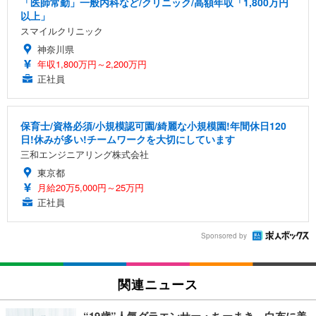
「医師常勤」一般内科など/クリニック/高額年収「1,800万円
以上」
スマイルクリニック
神奈川県
年収1,800万円～2,200万円
正社員
保育士/資格必須/小規模認可園/綺麗な小規模園!年間休日120
日!休みが多い!チームワークを大切にしています
三和エンジニアリング株式会社
東京都
月給20万5,000円～25万円
正社員
Sponsored by
関連ニュース
“19歳”人気グラエンサー・ちーまき、白布に美