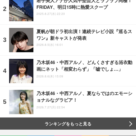
若手美人アナが人気中堅芸人とラブラブ同棲！
FRIDAY、明日15時に熱愛スクープ
2025.8.27(水) 22:20
夏帆が朝ドラ初出演！連続テレビ小説『巡るス
ワン』新キャストが発表
2026.8.5(水) 16:01
乃木坂46・中西アルノ、どんくさすぎる浴衣動
画にネット「相変わらず」「嘘でしょ…」
2026.8.6(木) 15:09
乃木坂46・中西アルノ、夏ならではのエモーシ
ョナルなグラビア！
2026.7.27(月) 22:54
ランキングをもっと見る