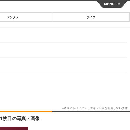
MENU
CLOSE
エンタメ
ライフ
スマートフォン
ガジェット・ツール
その他
映画・ドラマ
韓国・芸能
グルメ
スポーツ
ショッピング
ブログ
その他
1枚目の写真・画像