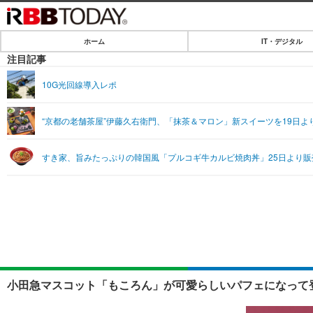
ホーム
IT・デジタル
ホーム
注目記事
IT・デジタル
10G光回線導入レポ
IT・デジタルTOP
SPEED TEST
“京都の老舗茶屋”伊藤久右衛門、「抹茶＆マロン」新スイーツを19日よ
ネタ
エンタメ
すき家、旨みたっぷりの韓国風「プルコギ牛カルビ焼肉丼」25日より販
ショッピング
エンタメTOP
ライフ
韓流・K-POP
ライフTOP
リリース一覧
音楽
ペット
プッシュ通知の停止方法
グラビア
その他
ショッピング
小田急マスコット「もころん」が可愛らしいパフェになって登