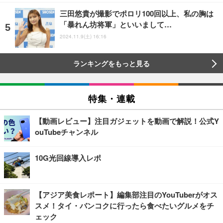
三田悠貴が撮影でポロリ100回以上、私の胸は
「暴れん坊将軍」といいまして…
2024.11.9(土) 16:16
ランキングをもっと見る
特集・連載
【動画レビュー】注目ガジェットを動画で解説！公式Y
ouTubeチャンネル
10G光回線導入レポ
【アジア美食レポート】編集部注目のYouTuberがオス
スメ！タイ・バンコクに行ったら食べたいグルメをチ
ェック