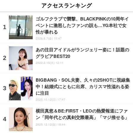
アクセスランキング
ゴルフクラブで襲撃、BLACKPINKの10周年イ
ベントに激怒したファンの説も…YG本社で女
性が暴れる
2026.8.7(金) 10:47
あの注目アイドルがランジェリー姿に！話題の
グラビアBEST20
2022.2.15(火) 12:11
BIGBANG・SOL夫妻、久々の2SHOTに視線集
中！結婚式にともに出席、カリスマ性溢れる姿
に注目
2025.10.12(日) 17:47
横田真悠＆BE:FIRST・LEOの熱愛報道にファ
ン「同年代との真剣交際最高」「マジ推せる」
2025.12.12(金) 18:44