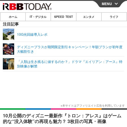
MENU
CLOSE
ホーム
IT・デジタル
SPEED TEST
エンタメ
ライフ
ホーム
注目記事
IT・デジタル
10G光回線導入レポ
IT・デジタルTOP
スマートフォン
SPEED TEST
ディズニープラスが期間限定割引キャンペーン！年額プランが初年度
大幅割引き
ネタ
ガジェット・ツール
エンタメ
「人類は生き残るに値するのか？」ドラマ『エイリアン：アース』特
ショッピング
その他
別映像が解禁
エンタメTOP
映画・ドラマ
ライフ
韓流・K-POP
韓国・芸能
ライフTOP
グルメ
リリース一覧
音楽
スポーツ
ペット
ショッピング
プッシュ通知の停止方法
グラビア
ブログ
その他
ショッピング
その他
10月公開のディズニー最新作『トロン：アレス』はゲーム
的な“没入体験”の再現も魅力？ 3枚目の写真・画像