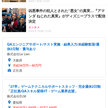
2025.7.9(水) 19:50
凶悪事件の犯人とされた“悪女”の真実…『アマ
ンダ ねじれた真実』がディズニープラスで配信
決定
エンタメ
2025.6.13(金) 13:33
QAエンジニアサポート/テスト実施・結果入力/未経験歓迎/週
休2日制・賞与あり
株式会社Le Lien
大阪府
月給34万円～60万円
正社員
「27卒」ゲームテクニカルサポートスタッフ・完全週休2日制
「正社員/QAスキル習得/IT・ゲーム業界志望」
株式会社ELM
愛知県
月給23万1,000円～32万7,400円