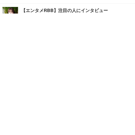
【エンタメRBB】注目の人にインタビュー
【坂道グループニュース】ーエンタメRBBー
今観るべきオススメ「韓国ドラマ」
快適デスクのヒントが満載！こだわりデスクツアー
【進化するオフィス】
写真・画像
ホーム
›
エンタメ
›
映画・ドラマ
›
記事
›
TOP