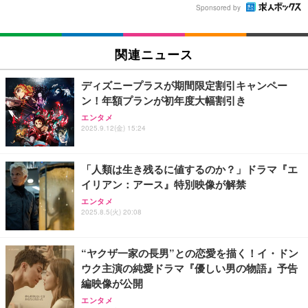
Sponsored by
関連ニュース
ディズニープラスが期間限定割引キャンペー
ン！年額プランが初年度大幅割引き
エンタメ
2025.9.12(金) 15:24
「人類は生き残るに値するのか？」ドラマ『エ
イリアン：アース』特別映像が解禁
エンタメ
2025.8.5(火) 20:08
“ヤクザ一家の長男”との恋愛を描く！イ・ドン
ウク主演の純愛ドラマ『優しい男の物語』予告
編映像が公開
エンタメ