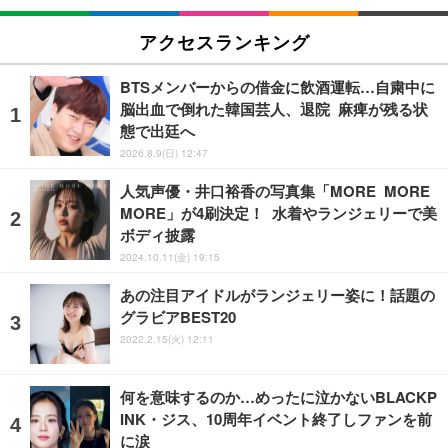
アクセスランキング
BTSメンバーからの借金に飲酒運転…自粛中に
脳出血で倒れた韓国芸人、退院 麻痺が残る状
態で出廷へ
2026.8.9(日) 12:47
人気声優・井口裕香の写真集「MORE MORE
MORE」が4刷決定！ 水着やランジェリーで美
ボディ披露
2024.10.11(金) 19:15
あの注目アイドルがランジェリー姿に！話題の
グラビアBEST20
2022.2.15(火) 12:11
何を意味するのか…めったに泣かないBLACKP
INK・ジス、10周年イベント終了しファンを前
に涙