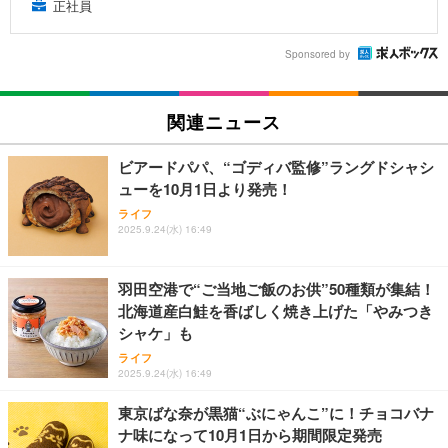
正社員
Sponsored by
関連ニュース
ビアードパパ、“ゴディバ監修”ラングドシャシ
ューを10月1日より発売！
ライフ
2025.9.24(水) 16:49
羽田空港で“ご当地ご飯のお供”50種類が集結！
北海道産白鮭を香ばしく焼き上げた「やみつき
シャケ」も
ライフ
2025.9.24(水) 16:49
東京ばな奈が黒猫“ぶにゃんこ”に！チョコバナ
ナ味になって10月1日から期間限定発売