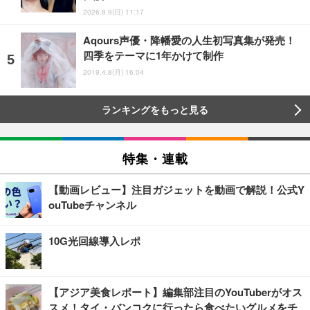
2026.8.9(日) 11:17
Aqours声優・降幡愛の人生初写真集が発売！
四季をテーマに1年かけて制作
2019.4.8(月) 16:04
ランキングをもっと見る
特集・連載
【動画レビュー】注目ガジェットを動画で解説！公式Y
ouTubeチャンネル
10G光回線導入レポ
【アジア美食レポート】編集部注目のYouTuberがオス
スメ！タイ・バンコクに行ったら食べたいグルメをチ