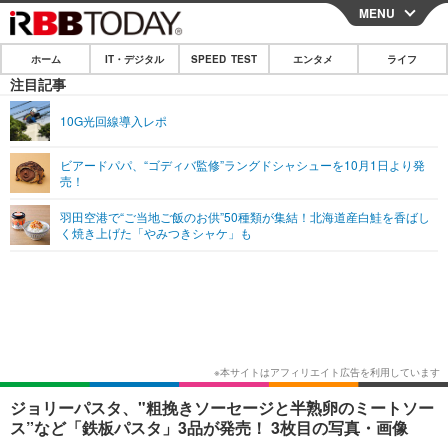
MENU
CLOSE
ホーム
IT・デジタル
SPEED TEST
エンタメ
ライフ
ホーム
注目記事
IT・デジタル
10G光回線導入レポ
IT・デジタルTOP
スマートフォン
SPEED TEST
ビアードパパ、“ゴディバ監修”ラングドシャシューを10月1日より発
売！
ネタ
ガジェット・ツール
エンタメ
羽田空港で“ご当地ご飯のお供”50種類が集結！北海道産白鮭を香ばし
ショッピング
その他
く焼き上げた「やみつきシャケ」も
エンタメTOP
映画・ドラマ
ライフ
韓流・K-POP
韓国・芸能
ライフTOP
グルメ
リリース一覧
音楽
スポーツ
ペット
ショッピング
プッシュ通知の停止方法
グラビア
ブログ
その他
ショッピング
その他
ジョリーパスタ、"粗挽きソーセージと半熟卵のミートソー
ス”など「鉄板パスタ」3品が発売！ 3枚目の写真・画像