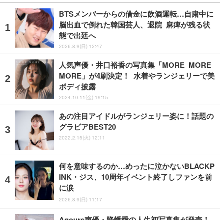
BTSメンバーからの借金に飲酒運転…自粛中に
脳出血で倒れた韓国芸人、退院 麻痺が残る状
態で出廷へ
2026.8.9(日) 12:47
人気声優・井口裕香の写真集「MORE MORE
MORE」が4刷決定！ 水着やランジェリーで美
ボディ披露
2024.10.11(金) 19:15
あの注目アイドルがランジェリー姿に！話題の
グラビアBEST20
2022.2.15(火) 12:11
何を意味するのか…めったに泣かないBLACKP
INK・ジス、10周年イベント終了しファンを前
に涙
2026.8.9(日) 11:17
Aqours声優・降幡愛の人生初写真集が発売！