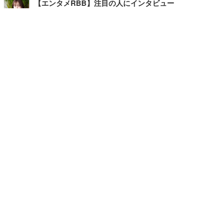
【エンタメRBB】注目の人にインタビュー
【坂道グループニュース】ーエンタメRBBー
今観るべきオススメ「韓国ドラマ」
快適デスクのヒントが満載！こだわりデスクツアー
【進化するオフィス】
写真・画像
ホーム
›
エンタメ
›
その他
›
記事
›
TOP