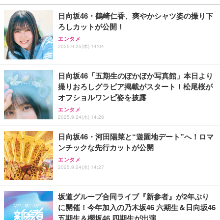
日向坂46・鶴崎仁香、爽やかシャツ姿の撮り下
ろしカットが公開！
エンタメ
2025.9.25(木) 14:04
日向坂46「五期生のぽかぽか写真館」本日より
撮りおろしグラビア掲載がスタート！松尾桜が
オフショルワンピ姿を披露
エンタメ
2025.9.24(水) 14:28
日向坂46・河田陽菜と“遊園地デート”へ！ロマ
ンチックな先行カットが公開
エンタメ
2025.9.24(水) 14:27
坂道グループ合同ライブ『新参者』が2年ぶり
に開催！今年加入の乃木坂46 六期生＆日向坂46
五期生＆櫻坂46 四期生が出演