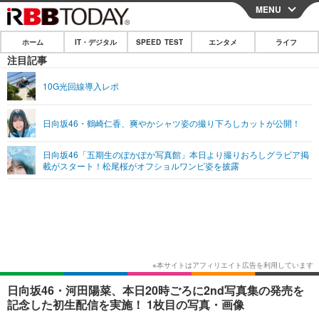
MENU
CLOSE
ホーム
IT・デジタル
SPEED TEST
エンタメ
ライフ
ホーム
注目記事
IT・デジタル
10G光回線導入レポ
IT・デジタルTOP
スマートフォン
SPEED TEST
日向坂46・鶴崎仁香、爽やかシャツ姿の撮り下ろしカットが公開！
ネタ
ガジェット・ツール
エンタメ
日向坂46「五期生のぽかぽか写真館」本日より撮りおろしグラビア掲
ショッピング
その他
載がスタート！松尾桜がオフショルワンピ姿を披露
エンタメTOP
映画・ドラマ
ライフ
韓流・K-POP
韓国・芸能
ライフTOP
グルメ
リリース一覧
音楽
スポーツ
ペット
ショッピング
プッシュ通知の停止方法
グラビア
ブログ
その他
ショッピング
その他
日向坂46・河田陽菜、本日20時ごろに2nd写真集の発売を
記念した初生配信を実施！ 1枚目の写真・画像