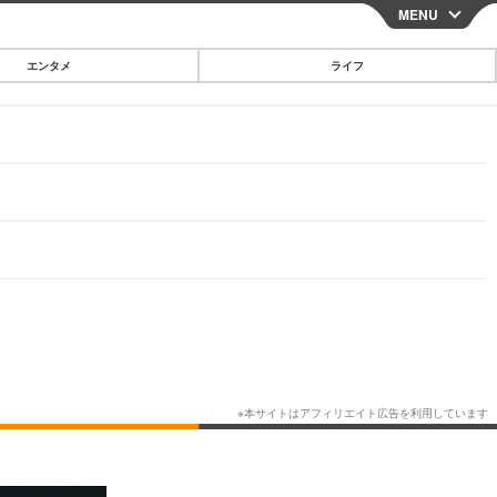
MENU
CLOSE
エンタメ
ライフ
スマートフォン
ガジェット・ツール
その他
映画・ドラマ
韓国・芸能
グルメ
スポーツ
ショッピング
ブログ
その他