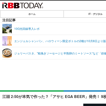
ホーム
IT・デジタル
ホーム
注目記事
IT・デジタル
10G光回線導入レポ
IT・デジタルTOP
SPEED TEST
エンジェルシャンパン、ハロウィーン限定ボトルの2種が10月8日より
ネタ
エンタメ
ジョリーパスタ、"粗挽きソーセージと半熟卵のミートソース”など「鉄
ショッピング
エンタメTOP
ライフ
韓流・K-POP
ライフTOP
リリース一覧
音楽
ペット
プッシュ通知の停止方法
グラビア
その他
ショッピング
江頭 2:50が本気で作った？「アサヒ EGA BEER」発売！ 