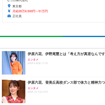
東京都
月給26万9,500円～51万円
正社員
伊原六花、伊野尾慧とは「考え方が真逆なんです
エンタメ
2025.4.9(水) 11:51
伊原六花、登美丘高校ダンス部で体力と精神力つ
エンタメ
2024.12.7(土) 0:01