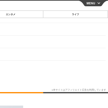
MENU
CLOSE
エンタメ
ライフ
スマートフォン
ガジェット・ツール
その他
映画・ドラマ
韓国・芸能
グルメ
スポーツ
ショッピング
ブログ
その他