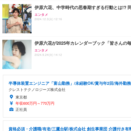
伊原六花、中学時代の思春期すぎる行動とは!? 同
エンタメ
2024.12.3(火) 12:16
伊原六花が2025年カレンダーブック「皆さんの
エンタメ
2024.9.24(火) 14:12
半導体装置エンジニア「富山勤務」/未経験OK/賞与年2回/海外勤務
クレストテクノロジーズ株式会社
東京都
年収600万円～770万円
正社員
資格必須・介護職/有老/三鷹台駅/株式会社 創生事業団 介護付き