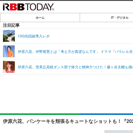
ホーム
IT・デジタル
ホーム
注目記事
IT・デジタル
10G光回線導入レポ
IT・デジタルTOP
SPEED TEST
伊原六花、伊野尾慧とは「考え方が真逆なんです」 ドラマ『パラレル
ネタ
エンタメ
伊原六花、登美丘高校ダンス部で体力と精神力つけた！藤ヶ谷太輔も感
ショッピング
エンタメTOP
ライフ
韓流・K-POP
ライフTOP
リリース一覧
音楽
ペット
プッシュ通知の停止方法
グラビア
その他
ショッピング
伊原六花、パンケーキを頬張るキュートなショットも！『202