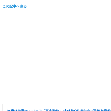
この記事へ戻る
半導体装置エンジニア「富山勤務」/未経験OK/賞与年2回/海外勤務