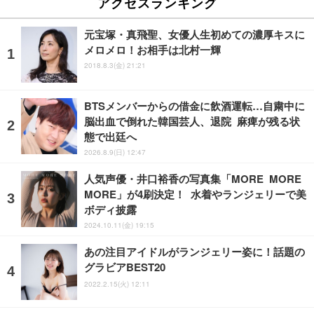
アクセスランキング
元宝塚・真飛聖、女優人生初めての濃厚キスに
メロメロ！お相手は北村一輝
2018.8.3(金) 21:21
BTSメンバーからの借金に飲酒運転…自粛中に
脳出血で倒れた韓国芸人、退院 麻痺が残る状
態で出廷へ
2026.8.9(日) 12:47
人気声優・井口裕香の写真集「MORE MORE
MORE」が4刷決定！ 水着やランジェリーで美
ボディ披露
2024.10.11(金) 19:15
あの注目アイドルがランジェリー姿に！話題の
グラビアBEST20
2022.2.15(火) 12:11