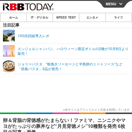
MENU
CLOSE
ホーム
IT・デジタル
SPEED TEST
エンタメ
ライフ
ホーム
注目記事
IT・デジタル
10G光回線導入レポ
IT・デジタルTOP
スマートフォン
SPEED TEST
エンジェルシャンパン、ハロウィーン限定ボトルの2種が10月8日より
販売！
ネタ
ガジェット・ツール
エンタメ
ジョリーパスタ、"粗挽きソーセージと半熟卵のミートソース”など
ショッピング
その他
「鉄板パスタ」3品が発売！
エンタメTOP
映画・ドラマ
ライフ
韓流・K-POP
韓国・芸能
ライフTOP
グルメ
リリース一覧
音楽
スポーツ
ペット
ショッピング
プッシュ通知の停止方法
グラビア
ブログ
その他
ショッピング
その他
卵＆背脂の背徳感がたまらない！ファミマ、ニンニクやマ
ヨがたっぷりの豚丼など“月見背徳メシ”10種類を発売 6枚
目の写真・画像