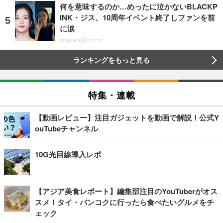
何を意味するのか…めったに泣かないBLACKP
INK・ジス、10周年イベント終了しファンを前
に涙
2026.8.9(日) 11:17
ランキングをもっと見る
特集・連載
【動画レビュー】注目ガジェットを動画で解説！公式Y
ouTubeチャンネル
10G光回線導入レポ
【アジア美食レポート】編集部注目のYouTuberがオス
スメ！タイ・バンコクに行ったら食べたいグルメをチ
ェック