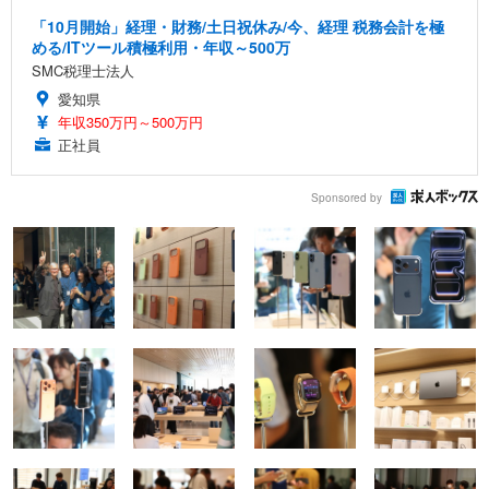
「10月開始」経理・財務/土日祝休み/今、経理 税務会計を極
める/ITツール積極利用・年収～500万
SMC税理士法人
愛知県
年収350万円～500万円
正社員
Sponsored by