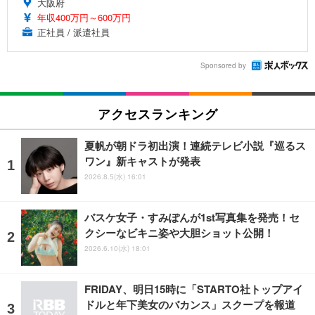
大阪府
年収400万円～600万円
正社員 / 派遣社員
Sponsored by
アクセスランキング
夏帆が朝ドラ初出演！連続テレビ小説『巡るス
ワン』新キャストが発表
2026.8.5(水) 16:01
バスケ女子・すみぽんが1st写真集を発売！セ
クシーなビキニ姿や大胆ショット公開！
2026.6.10(水) 18:01
FRIDAY、明日15時に「STARTO社トップアイ
ドルと年下美女のバカンス」スクープを報道