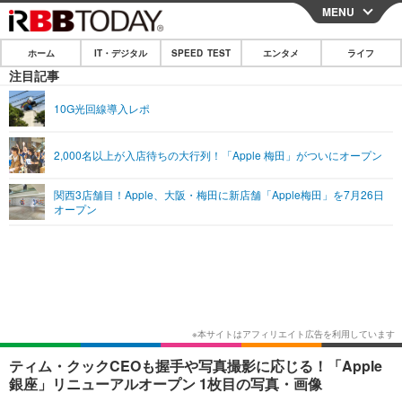
MENU
CLOSE
ホーム
IT・デジタル
SPEED TEST
エンタメ
ライフ
ホーム
注目記事
IT・デジタル
10G光回線導入レポ
IT・デジタルTOP
スマートフォン
SPEED TEST
2,000名以上が入店待ちの大行列！「Apple 梅田」がついにオープン
ネタ
ガジェット・ツール
エンタメ
関西3店舗目！Apple、大阪・梅田に新店舗「Apple梅田」を7月26日
ショッピング
その他
オープン
エンタメTOP
映画・ドラマ
ライフ
韓流・K-POP
韓国・芸能
ライフTOP
グルメ
リリース一覧
音楽
スポーツ
ペット
ショッピング
プッシュ通知の停止方法
グラビア
ブログ
その他
ショッピング
その他
ティム・クックCEOも握手や写真撮影に応じる！「Apple
銀座」リニューアルオープン 1枚目の写真・画像