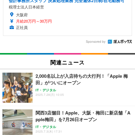
会計事務所スタッフ 決算処理業務 完全週休2日制/在宅勤務可
税理士法人日本経営
大阪府
月給20万円～30万円
正社員
Sponsored by
関連ニュース
2,000名以上が入店待ちの大行列！「Apple 梅
田」がついにオープン
IT・デジタル
2025.7.28(月) 10:05
関西3店舗目！Apple、大阪・梅田に新店舗「A
pple梅田」を7月26日オープン
IT・デジタル
2025.7.3(木) 17:31