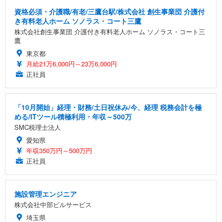
資格必須・介護職/有老/三鷹台駅/株式会社 創生事業団 介護付
き有料老人ホーム ソノラス・コート三鷹
株式会社創生事業団 介護付き有料老人ホーム ソノラス・コート三
鷹
東京都
月給21万6,000円～23万6,000円
正社員
「10月開始」経理・財務/土日祝休み/今、経理 税務会計を極
める/ITツール積極利用・年収～500万
SMC税理士法人
愛知県
年収350万円～500万円
正社員
施設管理エンジニア
株式会社中部ビルサービス
埼玉県