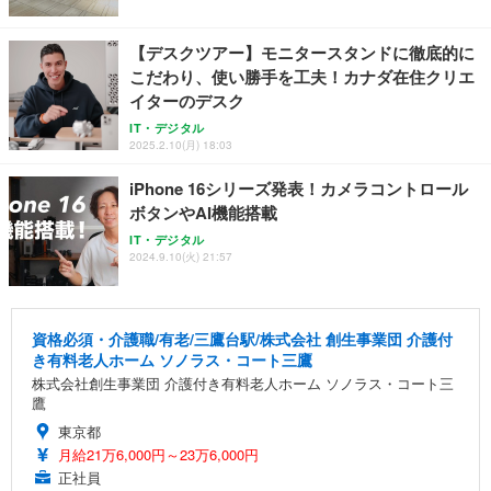
【デスクツアー】モニタースタンドに徹底的に
こだわり、使い勝手を工夫！カナダ在住クリエ
イターのデスク
IT・デジタル
2025.2.10(月) 18:03
iPhone 16シリーズ発表！カメラコントロール
ボタンやAI機能搭載
IT・デジタル
2024.9.10(火) 21:57
資格必須・介護職/有老/三鷹台駅/株式会社 創生事業団 介護付
き有料老人ホーム ソノラス・コート三鷹
株式会社創生事業団 介護付き有料老人ホーム ソノラス・コート三
鷹
東京都
月給21万6,000円～23万6,000円
正社員