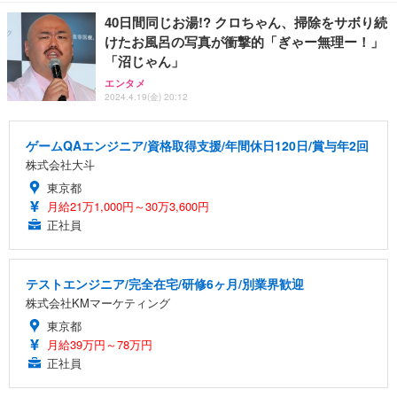
40日間同じお湯!? クロちゃん、掃除をサボり続
けたお風呂の写真が衝撃的「ぎゃー無理ー！」
「沼じゃん」
エンタメ
2024.4.19(金) 20:12
ゲームQAエンジニア/資格取得支援/年間休日120日/賞与年2回
株式会社大斗
東京都
月給21万1,000円～30万3,600円
正社員
テストエンジニア/完全在宅/研修6ヶ月/別業界歓迎
株式会社KMマーケティング
東京都
月給39万円～78万円
正社員