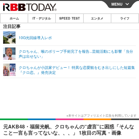
MENU
CLOSE
ホーム
IT・デジタル
SPEED TEST
エンタメ
ライフ
ホーム
注目記事
IT・デジタル
10G光回線導入レポ
IT・デジタルTOP
スマートフォン
SPEED TEST
クロちゃん、喉のポリープ手術完了を報告...芸能活動にも影響「当分
声は出せない」
ネタ
ガジェット・ツール
エンタメ
クロちゃんが小説家デビュー！ 特異な恋愛観をむき出しにした短篇集
ショッピング
その他
『クロ恋。』発売決定
エンタメTOP
映画・ドラマ
ライフ
韓流・K-POP
韓国・芸能
ライフTOP
グルメ
リリース一覧
音楽
スポーツ
ペット
ショッピング
プッシュ通知の停止方法
グラビア
ブログ
その他
ショッピング
その他
元AKB48・福留光帆、クロちゃんの“虚言”に困惑「そんな
こと一言も言ってないな、、、」 1枚目の写真・画像