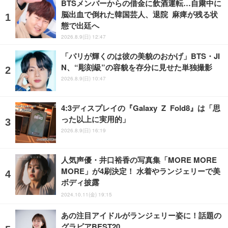
BTSメンバーからの借金に飲酒運転…自粛中に
脳出血で倒れた韓国芸人、退院 麻痺が残る状
態で出廷へ
2026.8.9(日) 12:47
「パリが輝くのは彼の美貌のおかげ」BTS・JI
N、“彫刻級”の容貌を存分に見せた単独撮影
2026.8.9(日) 10:47
4:3ディスプレイの『Galaxy Z Fold8』は「思
った以上に実用的」
2026.8.9(日) 16:19
人気声優・井口裕香の写真集「MORE MORE
MORE」が4刷決定！ 水着やランジェリーで美
ボディ披露
2024.10.11(金) 19:15
あの注目アイドルがランジェリー姿に！話題の
グラビアBEST20