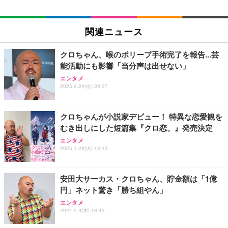
関連ニュース
クロちゃん、喉のポリープ手術完了を報告...芸
能活動にも影響「当分声は出せない」
エンタメ
2025.9.24(水) 20:37
クロちゃんが小説家デビュー！ 特異な恋愛観を
むき出しにした短篇集『クロ恋。』発売決定
エンタメ
2025.1.28(火) 13:13
安田大サーカス・クロちゃん、貯金額は「1億
円」ネット驚き「勝ち組やん」
エンタメ
2024.5.9(木) 18:43