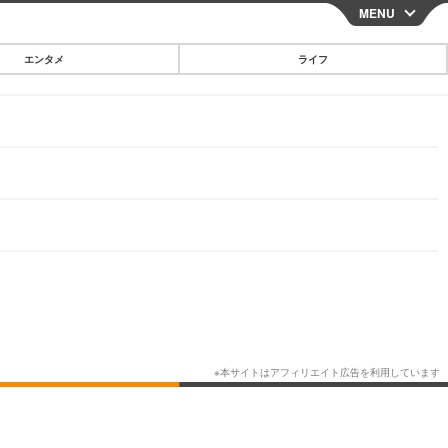
MENU
CLOSE
エンタメ
ライフ
スマートフォン
ガジェット・ツール
その他
映画・ドラマ
韓国・芸能
グルメ
スポーツ
ショッピング
ブログ
その他