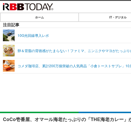
ホーム
IT・デジタル
ホーム
注目記事
IT・デジタル
10G光回線導入レポ
IT・デジタルTOP
SPEED TEST
卵＆背脂の背徳感がたまらない！ファミマ、ニンニクやマヨがたっぷりの
ネタ
エンタメ
コメダ珈琲店、累計200万個突破の人気商品「小倉トーストサブレ」10
ショッピング
エンタメTOP
ライフ
韓流・K-POP
ライフTOP
リリース一覧
音楽
ペット
プッシュ通知の停止方法
グラビア
その他
ショッピング
CoCo壱番屋、オマール海老たっぷりの「THE海老カレー」が