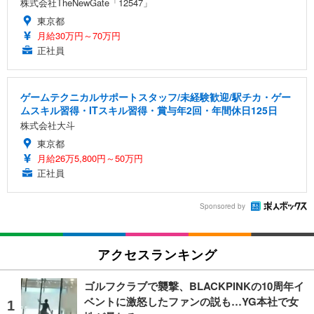
株式会社TheNewGate「12547」
東京都
月給30万円～70万円
正社員
ゲームテクニカルサポートスタッフ/未経験歓迎/駅チカ・ゲー
ムスキル習得・ITスキル習得・賞与年2回・年間休日125日
株式会社大斗
東京都
月給26万5,800円～50万円
正社員
Sponsored by
アクセスランキング
ゴルフクラブで襲撃、BLACKPINKの10周年イ
ベントに激怒したファンの説も…YG本社で女