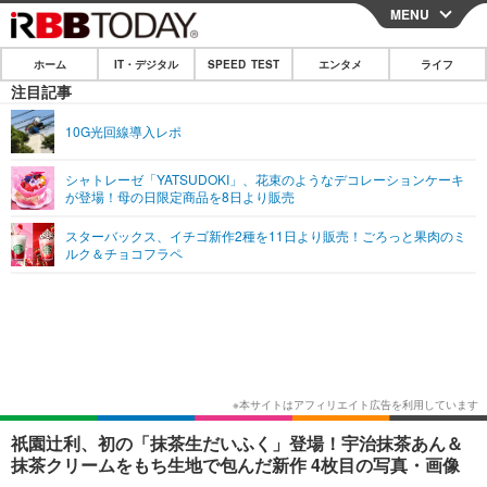
MENU
CLOSE
ホーム
IT・デジタル
SPEED TEST
エンタメ
ライフ
ホーム
注目記事
IT・デジタル
10G光回線導入レポ
IT・デジタルTOP
スマートフォン
SPEED TEST
シャトレーゼ「YATSUDOKI」、花束のようなデコレーションケーキ
が登場！母の日限定商品を8日より販売
ネタ
ガジェット・ツール
エンタメ
スターバックス、イチゴ新作2種を11日より販売！ごろっと果肉のミ
ショッピング
その他
ルク＆チョコフラペ
エンタメTOP
映画・ドラマ
ライフ
韓流・K-POP
韓国・芸能
ライフTOP
グルメ
リリース一覧
音楽
スポーツ
ペット
ショッピング
プッシュ通知の停止方法
グラビア
ブログ
その他
ショッピング
その他
祇園辻利、初の「抹茶生だいふく」登場！宇治抹茶あん＆
抹茶クリームをもち生地で包んだ新作 4枚目の写真・画像