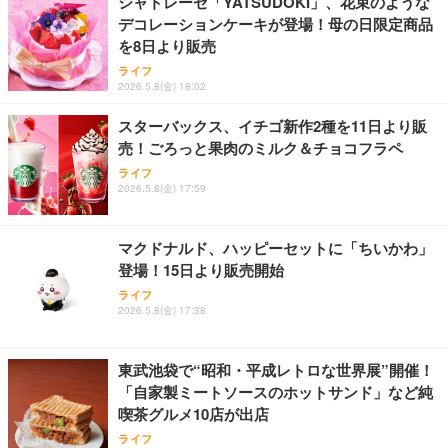
シャトレーゼ「YATSUDOKI」、花束のような
デコレーションケーキが登場！母の日限定商品
を8日より販売
ライフ
2026.5.8(金) 18:02
スターバックス、イチゴ新作2種を11日より販
売！ごろっと果肉のミルク＆チョコフラペ
ライフ
2026.5.8(金) 17:59
マクドナルド、ハッピーセットに「ちいかわ」
登場！15日より販売開始
ライフ
2026.5.8(金) 17:38
東武池袋で“昭和・平成レトロな世界展”開催！
「自家製ミートソースのホットサンド」など純
喫茶グルメ10店が出店
ライフ