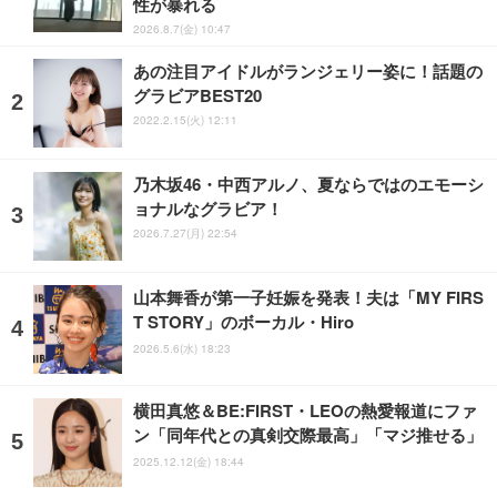
性が暴れる
2026.8.7(金) 10:47
あの注目アイドルがランジェリー姿に！話題の
グラビアBEST20
2022.2.15(火) 12:11
乃木坂46・中西アルノ、夏ならではのエモーシ
ョナルなグラビア！
2026.7.27(月) 22:54
山本舞香が第一子妊娠を発表！夫は「MY FIRS
T STORY」のボーカル・Hiro
2026.5.6(水) 18:23
横田真悠＆BE:FIRST・LEOの熱愛報道にファ
ン「同年代との真剣交際最高」「マジ推せる」
2025.12.12(金) 18:44