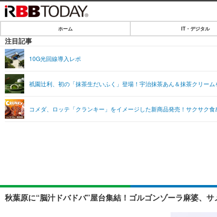
ホーム
IT・デジタル
ホーム
注目記事
IT・デジタル
10G光回線導入レポ
IT・デジタルTOP
SPEED TEST
祇園辻利、初の「抹茶生だいふく」登場！宇治抹茶あん＆抹茶クリーム
ネタ
エンタメ
コメダ、ロッテ「クランキー」をイメージした新商品発売！サクサク食
ショッピング
エンタメTOP
ライフ
韓流・K-POP
ライフTOP
リリース一覧
音楽
ペット
プッシュ通知の停止方法
グラビア
その他
ショッピング
秋葉原に“脳汁ドバドバ”屋台集結！ゴルゴンゾーラ麻婆、サ