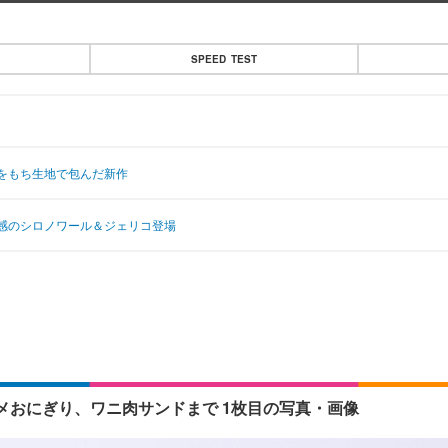
SPEED TEST
をもち生地で包んだ新作
感のシロノワール＆ジェリコ登場
メおにぎり、ワニ肉サンドまで 1枚目の写真・画像