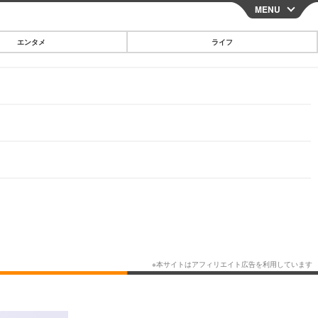
MENU
CLOSE
エンタメ
ライフ
スマートフォン
ガジェット・ツール
その他
映画・ドラマ
韓国・芸能
グルメ
スポーツ
ショッピング
ブログ
その他