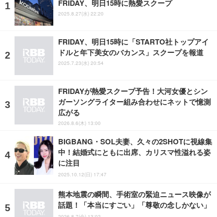
FRIDAY、明日15時に熱愛スクープ
2025.8.27(水) 22:20
FRIDAY、明日15時に「STARTO社トップアイ
ドルと年下美女のバカンス」スクープを報道
2025.7.23(水) 20:54
FRIDAYが熱愛スクープ予告！大河女優とシン
ガーソングライター組み合わせにネットで憶測
広がる
2026.8.6(木) 13:00
BIGBANG・SOL夫妻、久々の2SHOTに視線集
中！結婚式にともに出席、カリスマ性溢れる姿
に注目
2025.10.12(日) 17:47
熊本地震の瞬間、手術室の緊迫ニュース映像が
話題！「本当にすごい」「尊敬の念しかない」
2026.8.7(金) 13:02