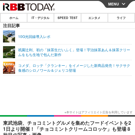
MENU
CLOSE
ホーム
IT・デジタル
SPEED TEST
エンタメ
ライフ
ホーム
注目記事
IT・デジタル
10G光回線導入レポ
IT・デジタルTOP
スマートフォン
SPEED TEST
祇園辻利、初の「抹茶生だいふく」登場！宇治抹茶あん＆抹茶クリー
ムをもち生地で包んだ新作
ネタ
ガジェット・ツール
エンタメ
コメダ、ロッテ「クランキー」をイメージした新商品発売！サクサク
ショッピング
その他
食感のシロノワール＆ジェリコ登場
エンタメTOP
映画・ドラマ
ライフ
韓流・K-POP
韓国・芸能
ライフTOP
グルメ
リリース一覧
音楽
スポーツ
ペット
ショッピング
プッシュ通知の停止方法
グラビア
ブログ
その他
ショッピング
その他
東武池袋、チョコミントグルメを集めたフードイベントを2
1日より開催！「チョコミントクリームコロッケ」も登場 8
枚目の写真・画像