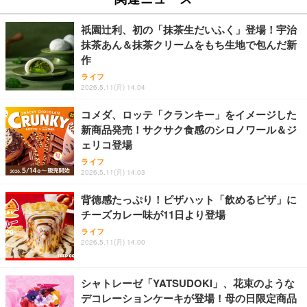
祇園辻利、初の「抹茶生だいふく」登場！宇治
抹茶あん＆抹茶クリームをもち生地で包んだ新
作
ライフ
2026.5.11(月) 14:04
コメダ、ロッテ「クランキー」をイメージした
新商品発売！サクサク食感のシロノワール＆ジ
ェリコ登場
ライフ
2026.5.11(月) 14:03
背徳感たっぷり！ピザハット「飲めるピザ」に
チーズカレー味が11日より登場
ライフ
2026.5.11(月) 14:00
シャトレーゼ「YATSUDOKI」、花束のような
デコレーションケーキが登場！母の日限定商品