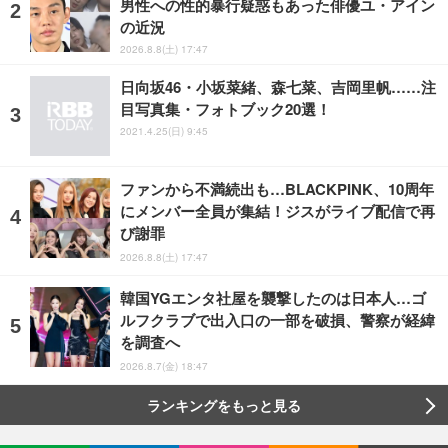
男性への性的暴行疑惑もあった俳優ユ・アイン
の近況
2026.8.8(土) 17:47
日向坂46・小坂菜緒、森七菜、吉岡里帆……注
目写真集・フォトブック20選！
2021.4.25(日) 9:45
ファンから不満続出も…BLACKPINK、10周年
にメンバー全員が集結！ジスがライブ配信で再
び謝罪
2026.8.8(土) 17:47
韓国YGエンタ社屋を襲撃したのは日本人…ゴ
ルフクラブで出入口の一部を破損、警察が経緯
を調査へ
2026.8.7(金) 18:47
ランキングをもっと見る