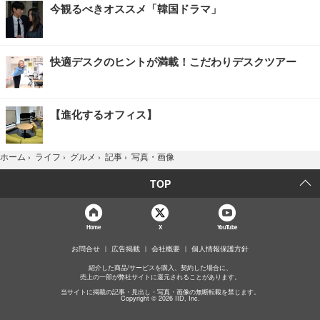
今観るべきオススメ「韓国ドラマ」
快適デスクのヒントが満載！こだわりデスクツアー
【進化するオフィス】
写真・画像
ホーム
›
ライフ
›
グルメ
›
記事
›
TOP
Home
X
YouTube
お問合せ
広告掲載
会社概要
個人情報保護方針
紹介した商品/サービスを購入、契約した場合に、
売上の一部が弊社サイトに還元されることがあります。
当サイトに掲載の記事・見出し・写真・画像の無断転載を禁じます。
Copyright © 2026 IID, Inc.