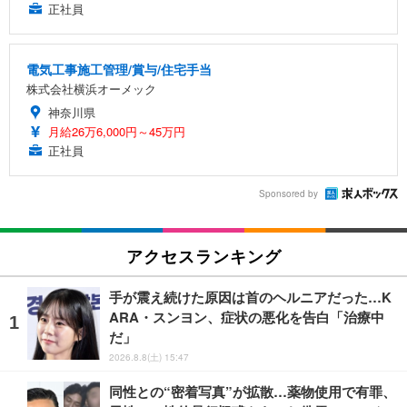
正社員
電気工事施工管理/賞与/住宅手当
株式会社横浜オーメック
神奈川県
月給26万6,000円～45万円
正社員
Sponsored by
アクセスランキング
手が震え続けた原因は首のヘルニアだった…K
ARA・スンヨン、症状の悪化を告白「治療中
だ」
2026.8.8(土) 15:47
同性との“密着写真”が拡散…薬物使用で有罪、