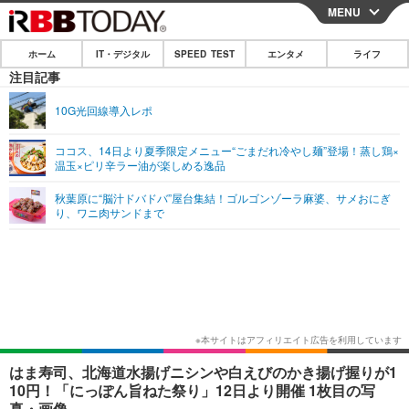
MENU
CLOSE
ホーム
IT・デジタル
SPEED TEST
エンタメ
ライフ
ホーム
注目記事
IT・デジタル
10G光回線導入レポ
IT・デジタルTOP
スマートフォン
SPEED TEST
ココス、14日より夏季限定メニュー“ごまだれ冷やし麺”登場！蒸し鶏×
温玉×ピリ辛ラー油が楽しめる逸品
ネタ
ガジェット・ツール
エンタメ
秋葉原に“脳汁ドバドバ”屋台集結！ゴルゴンゾーラ麻婆、サメおにぎ
ショッピング
その他
り、ワニ肉サンドまで
エンタメTOP
映画・ドラマ
ライフ
韓流・K-POP
韓国・芸能
ライフTOP
グルメ
リリース一覧
音楽
スポーツ
ペット
ショッピング
プッシュ通知の停止方法
グラビア
ブログ
その他
ショッピング
その他
はま寿司、北海道水揚げニシンや白えびのかき揚げ握りが1
10円！「にっぽん旨ねた祭り」12日より開催 1枚目の写
真・画像