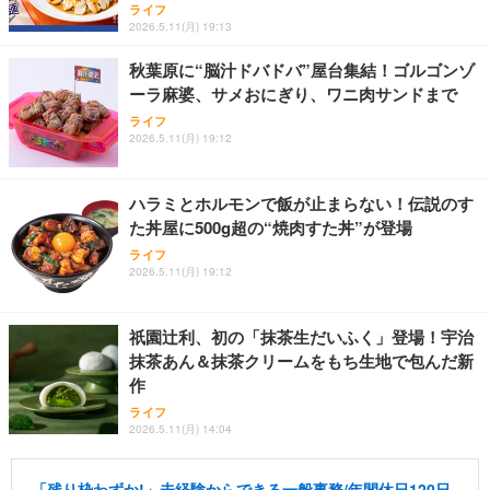
ライフ
2026.5.11(月) 19:13
秋葉原に“脳汁ドバドバ”屋台集結！ゴルゴンゾ
ーラ麻婆、サメおにぎり、ワニ肉サンドまで
ライフ
2026.5.11(月) 19:12
ハラミとホルモンで飯が止まらない！伝説のす
た丼屋に500g超の“焼肉すた丼”が登場
ライフ
2026.5.11(月) 19:12
祇園辻利、初の「抹茶生だいふく」登場！宇治
抹茶あん＆抹茶クリームをもち生地で包んだ新
作
ライフ
2026.5.11(月) 14:04
「残り枠わずか!」未経験からできる一般事務/年間休日120日