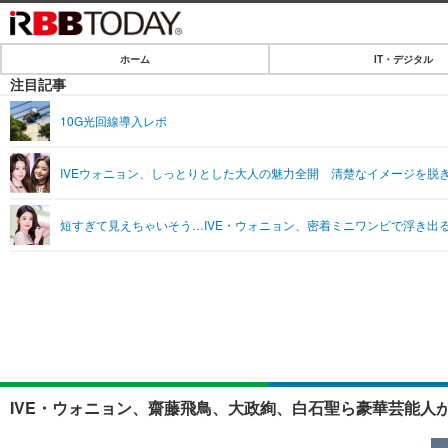
ホーム
IT・デジタル
ホーム
注目記事
IT・デジタル
10G光回線導入レポ
IT・デジタルTOP
SPEED TEST
IVEウォニョン、しっとりとした大人の魅力全開 清楚なイメージを脱
ネタ
エンタメ
短すぎて見えちゃいそう…IVE・ウォニョン、密着ミニワンピで浮き出る
ショッピング
エンタメTOP
ライフ
韓流・K-POP
ライフTOP
リリース一覧
音楽
ペット
プッシュ通知の停止方法
グラビア
その他
ショッピング
IVE・ウォニョン、齋藤飛鳥、大政絢、白石聖ら豪華芸能人