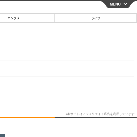
MENU
CLOSE
エンタメ
ライフ
スマートフォン
ガジェット・ツール
その他
映画・ドラマ
韓国・芸能
グルメ
スポーツ
ショッピング
ブログ
その他