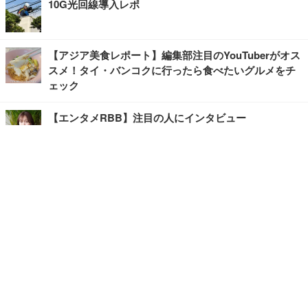
10G光回線導入レポ
【アジア美食レポート】編集部注目のYouTuberがオス
スメ！タイ・バンコクに行ったら食べたいグルメをチ
ェック
【エンタメRBB】注目の人にインタビュー
【坂道グループニュース】ーエンタメRBBー
今観るべきオススメ「韓国ドラマ」
快適デスクのヒントが満載！こだわりデスクツアー