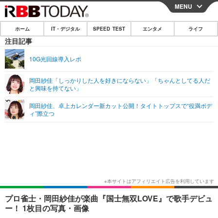
MENU
CLOSE
ホーム
IT・デジタル
SPEED TEST
エンタメ
ライフ
ホーム
注目記事
IT・デジタル
10G光回線導入レポ
IT・デジタルTOP
スマートフォン
SPEED TEST
岡田紗佳「しっかりした人を好きにならない」「ちゃんとしてる人だ
と興味を持てない」
ネタ
ガジェット・ツール
エンタメ
岡田紗佳、卓上カレンダー新カット公開！タイトトップスで“役満ボデ
ショッピング
その他
ィ”際立つ
エンタメTOP
映画・ドラマ
ライフ
韓流・K-POP
韓国・芸能
ライフTOP
グルメ
リリース一覧
音楽
スポーツ
ペット
ショッピング
プッシュ通知の停止方法
グラビア
ブログ
その他
ショッピング
その他
プロ雀士・岡田紗佳が楽曲『国士無双LOVE』で歌手デビュ
ー！ 1枚目の写真・画像