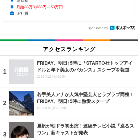
東京都
月給33万3,333円～50万円
正社員
Sponsored by
アクセスランキング
FRIDAY、明日15時に「STARTO社トップアイ
ドルと年下美女のバカンス」スクープを報道
2025.7.23(水) 20:54
若手美人アナが人気中堅芸人とラブラブ同棲！
FRIDAY、明日15時に熱愛スクープ
2025.8.27(水) 22:20
夏帆が朝ドラ初出演！連続テレビ小説『巡るス
ワン』新キャストが発表