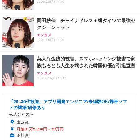
2026.2.2(月) 14:40
岡田紗佳、チャイナドレス＋網タイツの最強セ
クシーショット
エンタメ
2026.1.5(月) 14:26
莫大な金銭的被害、スマホハッキング被害で家
族もろとも人生を壊された韓国俳優が引退宣言
エンタメ
2026.5.15(金) 10:47
「20~30代歓迎」アプリ開発エンジニア/未経験OK/携帯ソフ
トの構築/研修あり
株式会社大斗
東京都
月給31万5,200円～59万円
正社員