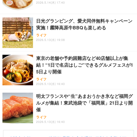
2026.5.14(木) 17:40
日光グランピング、愛犬同伴無料キャンペーン
実施！霧降高原牛BBQも楽しめる
ライフ
2026.5.13(水) 19:08
東京の老舗や予約困難店など40店舗以上が集
結！“1日で名店はしご”できるグルメフェスが1
5日より開催
ライフ
2026.5.13(水) 16:40
明太フランスや“生”あまおうかき氷など福岡グ
ルメが集結！東武池袋で「福岡展」21日より開
催
ライフ
2026.5.13(水) 16:40