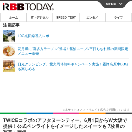
MENU
CLOSE
ホーム
IT・デジタル
SPEED TEST
エンタメ
ライフ
ホーム
注目記事
IT・デジタル
10G光回線導入レポ
IT・デジタルTOP
スマートフォン
SPEED TEST
花月嵐に“喜多方ラーメン”登場！醤油スープ×平打ちぢれ麺の期間限定
メニュー販売
ネタ
ガジェット・ツール
エンタメ
日光グランピング、愛犬同伴無料キャンペーン実施！霧降高原牛BBQ
ショッピング
その他
も楽しめる
エンタメTOP
映画・ドラマ
ライフ
韓流・K-POP
韓国・芸能
ライフTOP
グルメ
リリース一覧
音楽
スポーツ
ペット
ショッピング
プッシュ通知の停止方法
グラビア
ブログ
その他
ショッピング
その他
TWICEコラボのアフタヌーンティー、6月1日からW大阪で
提供！公式ペンライトをイメージしたスイーツも 7枚目の
写真・画像