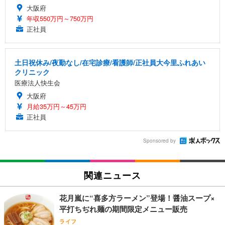
大阪府
年収550万円～750万円
正社員
土日祝休み/夜勤なし/在宅診療/看護師/正社員大今里ふれあい
クリニック
医療法人快生会
大阪府
月給35万円～45万円
正社員
Sponsored by
関連ニュース
花月嵐に“喜多方ラーメン”登場！醤油スープ×
平打ちぢれ麺の期間限定メニュー販売
ライフ