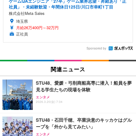
ゲームQAエンジニア「27卒」ゲーム業界志望・昇給あり「正
社員」・未経験歓迎・年間休日125日/川口市幸町1丁目
株式会社Meta Sales
埼玉県
月給26万400円～32万円
正社員
Sponsored by
関連ニュース
STU48、愛媛・弓削商船高専に潜入！船員を夢
見る学生たちの現場を体験
エンタメ
2026.3.20(金) 7:34
STU48・石田千穂、卒業決意のキッカケはグル
ープを「外から見てみたい」
エンタメ