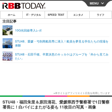
MENU
CLOSE
ホーム
IT・デジタル
SPEED TEST
エンタメ
ライフ
ホーム
注目記事
IT・デジタル
10G光回線導入レポ
IT・デジタルTOP
スマートフォン
SPEED TEST
STU48、愛媛・弓削商船高専に潜入！船員を夢見る学生たちの現場を
体験
ネタ
ガジェット・ツール
エンタメ
STU48・石田千穂、卒業決意のキッカケはグループを「外から見てみ
ショッピング
その他
たい」
エンタメTOP
映画・ドラマ
ライフ
韓流・K-POP
韓国・芸能
ライフTOP
グルメ
リリース一覧
音楽
スポーツ
ペット
ショッピング
プッシュ通知の停止方法
グラビア
ブログ
その他
ショッピング
その他
STU48・福田朱里＆原田清花、愛媛県西予警察署で1日警察
署長に！白バイにまたがる姿も 11枚目の写真・画像