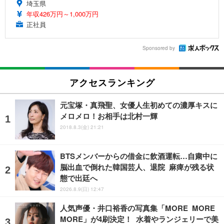
埼玉県
年収426万円～1,000万円
正社員
Sponsored by
アクセスランキング
元宝塚・真飛聖、女優人生初めての濃厚キスに
メロメロ！お相手は北村一輝
2018.8.3(金) 21:21
BTSメンバーからの借金に飲酒運転…自粛中に
脳出血で倒れた韓国芸人、退院 麻痺が残る状
態で出廷へ
2026.8.9(日) 12:47
人気声優・井口裕香の写真集「MORE MORE
MORE」が4刷決定！ 水着やランジェリーで美