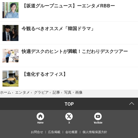
【坂道グループニュース】ーエンタメRBBー
今観るべきオススメ「韓国ドラマ」
快適デスクのヒントが満載！こだわりデスクツアー
【進化するオフィス】
写真・画像
ホーム
›
エンタメ
›
グラビア
›
記事
›
TOP
Home
X
YouTube
お問合せ
広告掲載
会社概要
個人情報保護方針