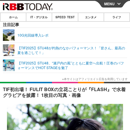
MENU
CLOSE
ホーム
IT・デジタル
SPEED TEST
エンタメ
ライフ
ホーム
注目記事
IT・デジタル
10G光回線導入レポ
IT・デジタルTOP
スマートフォン
SPEED TEST
【TIF2025】STU48が灼熱のなかパフォーマンス！「皆さん、最高の
夏を過ごして！」
ネタ
ガジェット・ツール
エンタメ
【TIF2025】STU48、“瀬戸内の風”とともに夏空へ出航！圧巻のパフ
ショッピング
その他
ォーマンスでHOT STAGEを魅了
エンタメTOP
映画・ドラマ
ライフ
韓流・K-POP
韓国・芸能
ライフTOP
グルメ
リリース一覧
TIF初出場！ FULIT BOXの立花ことりが『FLASH』で水着
音楽
スポーツ
ペット
ショッピング
グラビアを披露！ 1枚目の写真・画像
プッシュ通知の停止方法
グラビア
ブログ
その他
ショッピング
その他