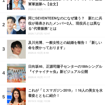
軍軍楽隊へ【全文】
2026.8.10(月) 11:17
同じSEVENTEENなのになぜ違う？ 新たに兵
役が発表されたメンバー2人、現役兵とは異な
る“代替服務”とは
2026.7.27(月) 12:47
及川光博、一般女性との結婚を報告！「新しい
命を授かっております」
2026.8.10(月) 8:48
日向坂46、正源司陽子センターの18thシングル
『イチャイチャ虫』新ビジュアル公開
2026.8.10(月) 11:17
これが「ミスマガジン2019」！16人の美女を水
着姿とともに紹介！
2019.5.10(金) 13:39