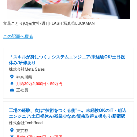
立花ことり(C)光文社/週刊FLASH 写真◎LUCKMAN
この記事へ戻る
「スキルが身につく」システムエンジニア/未経験OK/土日祝
休み/研修あり
株式会社Meta Sales
神奈川県
月給30万2,900円～59万円
正社員
工場の経験、次は“技術をつくる側”へ。未経験OKのIT・組込
エンジニア/土日祝休み/残業少なめ/資格取得支援あり/新宿駅
株式会社TechRoad
東京都
月給24万3,000円～27万円