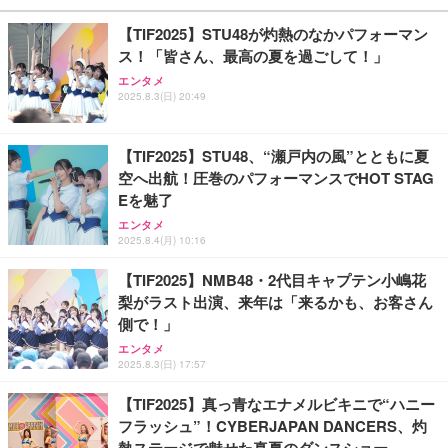
【TIF2025】STU48が灼熱のなかパフォーマン
ス！「皆さん、最高の夏を過ごして！」
エンタメ
2025.8.3(日) 20:49
【TIF2025】STU48、“瀬戸内の風”とともに夏
空へ出航！圧巻のパフォーマンスでHOT STAG
Eを魅了
エンタメ
2025.8.4(月) 10:16
【TIF2025】NMB48・2代目キャプテン小嶋花
梨がラスト出演、来年は「来るかも、お客さん
側で！」
エンタメ
2025.8.3(日) 17:57
【TIF2025】真っ青なエナメルビキニで“ハニー
フラッシュ”！CYBERJAPAN DANCERS、灼