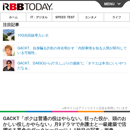
MENU
CLOSE
ホーム
IT・デジタル
SPEED TEST
エンタメ
ライフ
ホーム
注目記事
IT・デジタル
10G光回線導入レポ
IT・デジタルTOP
スマートフォン
SPEED TEST
GACKT、自身騙る詐欺の存在明かす「内部事情を知る人間が関与して
いる可能性」
ネタ
ガジェット・ツール
エンタメ
GACKT、DAIGOからの“久しぶりの連絡”に「オマエは本当にいいやつ
ショッピング
その他
だなぁ」
エンタメTOP
映画・ドラマ
ライフ
韓流・K-POP
韓国・芸能
ライフTOP
グルメ
リリース一覧
音楽
スポーツ
ペット
ショッピング
プッシュ通知の停止方法
グラビア
ブログ
その他
ショッピング
その他
GACKT「ボクは普通の役はやらない。狂った役か、頭のお
かしい役しかやらない」月9ドラマで弁護士と一級建築で活
躍する異色のダークヒーローに！ 1枚目の写真・画像