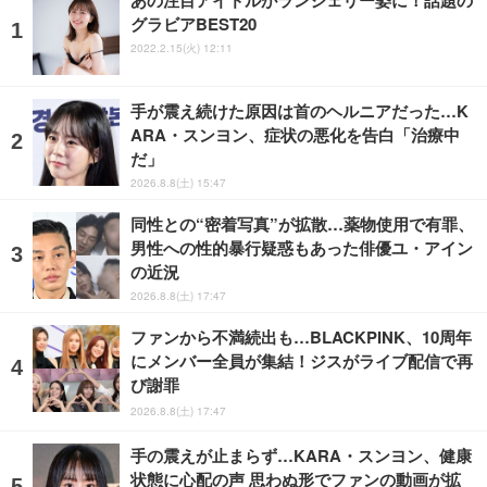
グラビアBEST20
2022.2.15(火) 12:11
手が震え続けた原因は首のヘルニアだった…K
ARA・スンヨン、症状の悪化を告白「治療中
だ」
2026.8.8(土) 15:47
同性との“密着写真”が拡散…薬物使用で有罪、
男性への性的暴行疑惑もあった俳優ユ・アイン
の近況
2026.8.8(土) 17:47
ファンから不満続出も…BLACKPINK、10周年
にメンバー全員が集結！ジスがライブ配信で再
び謝罪
2026.8.8(土) 17:47
手の震えが止まらず…KARA・スンヨン、健康
状態に心配の声 思わぬ形でファンの動画が拡