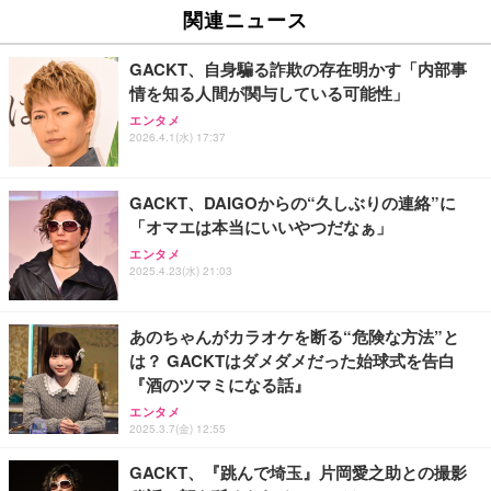
関連ニュース
GACKT、自身騙る詐欺の存在明かす「内部事
情を知る人間が関与している可能性」
エンタメ
2026.4.1(水) 17:37
GACKT、DAIGOからの“久しぶりの連絡”に
「オマエは本当にいいやつだなぁ」
エンタメ
2025.4.23(水) 21:03
あのちゃんがカラオケを断る“危険な方法”と
は？ GACKTはダメダメだった始球式を告白
『酒のツマミになる話』
エンタメ
2025.3.7(金) 12:55
GACKT、『跳んで埼玉』片岡愛之助との撮影