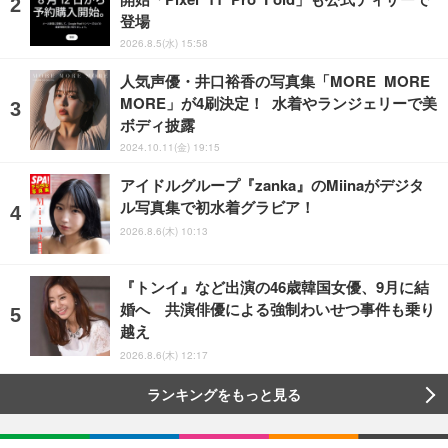
登場
2026.8.5(水) 15:58
人気声優・井口裕香の写真集「MORE MORE
MORE」が4刷決定！ 水着やランジェリーで美
ボディ披露
2024.10.11(金) 19:15
アイドルグループ『zanka』のMiinaがデジタ
ル写真集で初水着グラビア！
2026.8.6(木) 10:13
『トンイ』など出演の46歳韓国女優、9月に結
婚へ 共演俳優による強制わいせつ事件も乗り
越え
2026.8.6(木) 12:17
ランキングをもっと見る