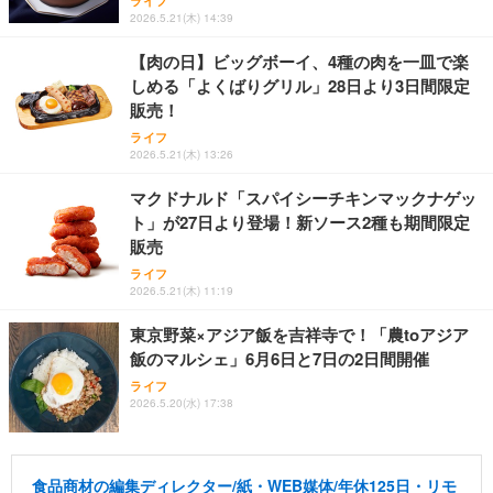
ライフ
2026.5.21(木) 14:39
【肉の日】ビッグボーイ、4種の肉を一皿で楽
しめる「よくばりグリル」28日より3日間限定
販売！
ライフ
2026.5.21(木) 13:26
マクドナルド「スパイシーチキンマックナゲッ
ト」が27日より登場！新ソース2種も期間限定
販売
ライフ
2026.5.21(木) 11:19
東京野菜×アジア飯を吉祥寺で！「農toアジア
飯のマルシェ」6月6日と7日の2日間開催
ライフ
2026.5.20(水) 17:38
食品商材の編集ディレクター/紙・WEB媒体/年休125日・リモ