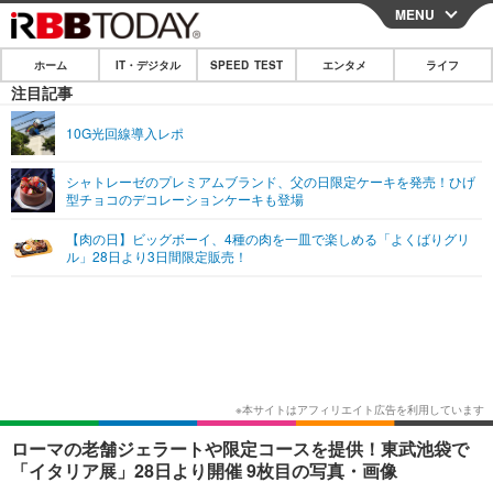
MENU
CLOSE
ホーム
IT・デジタル
SPEED TEST
エンタメ
ライフ
ホーム
注目記事
IT・デジタル
10G光回線導入レポ
IT・デジタルTOP
スマートフォン
SPEED TEST
シャトレーゼのプレミアムブランド、父の日限定ケーキを発売！ひげ
型チョコのデコレーションケーキも登場
ネタ
ガジェット・ツール
エンタメ
【肉の日】ビッグボーイ、4種の肉を一皿で楽しめる「よくばりグリ
ショッピング
その他
ル」28日より3日間限定販売！
エンタメTOP
映画・ドラマ
ライフ
韓流・K-POP
韓国・芸能
ライフTOP
グルメ
リリース一覧
音楽
スポーツ
ペット
ショッピング
プッシュ通知の停止方法
グラビア
ブログ
その他
ショッピング
その他
ローマの老舗ジェラートや限定コースを提供！東武池袋で
「イタリア展」28日より開催 9枚目の写真・画像