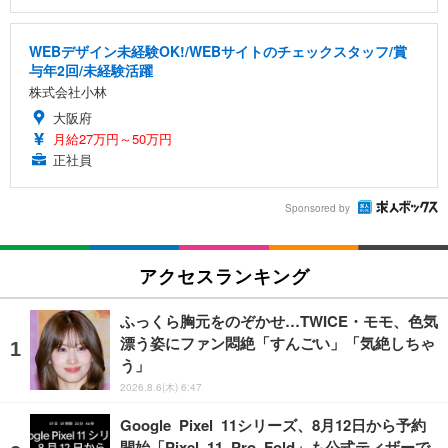
WEBデザイン未経験OK!/WEBサイトのチェックスタッフ/賞
与年2回/未経験活躍
株式会社小林
大阪府
月給27万円～50万円
正社員
Sponsored by
アクセスランキング
ふっくら胸元をのぞかせ…TWICE・モモ、色気
漂う姿にファン悶絶「すんごい」「気絶しちゃ
う」
2026.8.6(木) 6:47
Google Pixel 11シリーズ、8月12日から予約
開始「Pixel 11 Pro Fold」も公式ティザーで