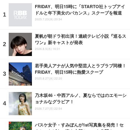
FRIDAY、明日15時に「STARTO社トップアイ
ドルと年下美女のバカンス」スクープを報道
2025.7.23(水) 20:54
夏帆が朝ドラ初出演！連続テレビ小説『巡るス
ワン』新キャストが発表
2026.8.5(水) 16:01
若手美人アナが人気中堅芸人とラブラブ同棲！
FRIDAY、明日15時に熱愛スクープ
2025.8.27(水) 22:20
乃木坂46・中西アルノ、夏ならではのエモーシ
ョナルなグラビア！
2026.7.27(月) 22:54
バスケ女子・すみぽんが1st写真集を発売！セ