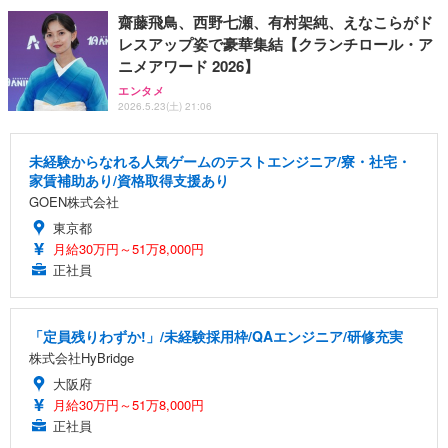
齋藤飛鳥、西野七瀬、有村架純、えなこらがド
レスアップ姿で豪華集結【クランチロール・ア
ニメアワード 2026】
エンタメ
2026.5.23(土) 21:06
未経験からなれる人気ゲームのテストエンジニア/寮・社宅・
家賃補助あり/資格取得支援あり
GOEN株式会社
東京都
月給30万円～51万8,000円
正社員
「定員残りわずか!」/未経験採用枠/QAエンジニア/研修充実
株式会社HyBridge
大阪府
月給30万円～51万8,000円
正社員