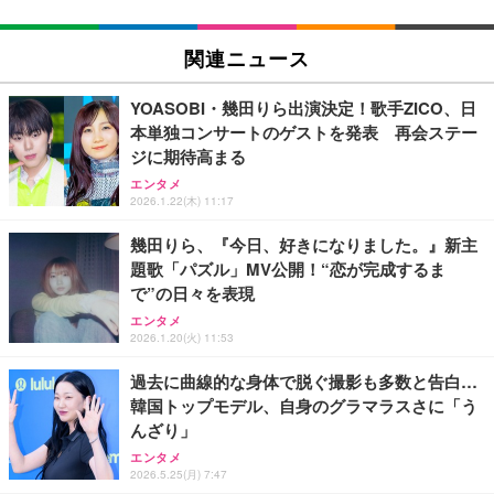
関連ニュース
YOASOBI・幾田りら出演決定！歌手ZICO、日
本単独コンサートのゲストを発表 再会ステー
ジに期待高まる
エンタメ
2026.1.22(木) 11:17
幾田りら、『今日、好きになりました。』新主
題歌「パズル」MV公開！“恋が完成するま
で”の日々を表現
エンタメ
2026.1.20(火) 11:53
過去に曲線的な身体で脱ぐ撮影も多数と告白…
韓国トップモデル、自身のグラマラスさに「う
んざり」
エンタメ
2026.5.25(月) 7:47