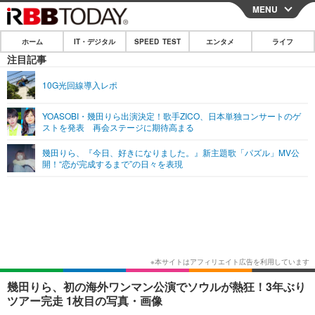
MENU
CLOSE
ホーム
IT・デジタル
SPEED TEST
エンタメ
ライフ
ホーム
注目記事
IT・デジタル
10G光回線導入レポ
IT・デジタルTOP
スマートフォン
SPEED TEST
YOASOBI・幾田りら出演決定！歌手ZICO、日本単独コンサートのゲ
ストを発表 再会ステージに期待高まる
ネタ
ガジェット・ツール
エンタメ
幾田りら、『今日、好きになりました。』新主題歌「パズル」MV公
ショッピング
その他
開！“恋が完成するまで”の日々を表現
エンタメTOP
映画・ドラマ
ライフ
韓流・K-POP
韓国・芸能
ライフTOP
グルメ
リリース一覧
音楽
スポーツ
ペット
ショッピング
プッシュ通知の停止方法
グラビア
ブログ
その他
ショッピング
その他
幾田りら、初の海外ワンマン公演でソウルが熱狂！3年ぶり
ツアー完走 1枚目の写真・画像