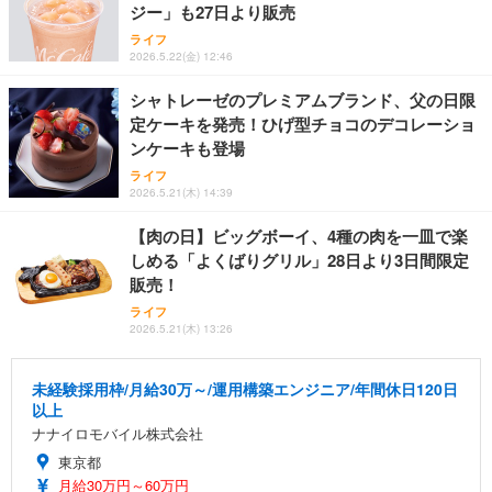
ジー」も27日より販売
ライフ
2026.5.22(金) 12:46
シャトレーゼのプレミアムブランド、父の日限
定ケーキを発売！ひげ型チョコのデコレーショ
ンケーキも登場
ライフ
2026.5.21(木) 14:39
【肉の日】ビッグボーイ、4種の肉を一皿で楽
しめる「よくばりグリル」28日より3日間限定
販売！
ライフ
2026.5.21(木) 13:26
未経験採用枠/月給30万～/運用構築エンジニア/年間休日120日
以上
ナナイロモバイル株式会社
東京都
月給30万円～60万円