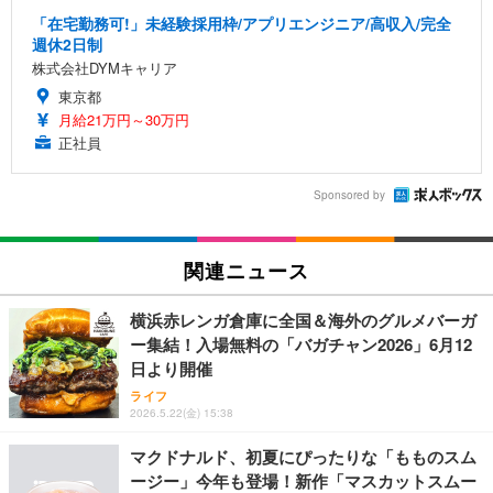
「在宅勤務可!」未経験採用枠/アプリエンジニア/高収入/完全
週休2日制
株式会社DYMキャリア
東京都
月給21万円～30万円
正社員
Sponsored by
関連ニュース
横浜赤レンガ倉庫に全国＆海外のグルメバーガ
ー集結！入場無料の「バガチャン2026」6月12
日より開催
ライフ
2026.5.22(金) 15:38
マクドナルド、初夏にぴったりな「もものスム
ージー」今年も登場！新作「マスカットスムー