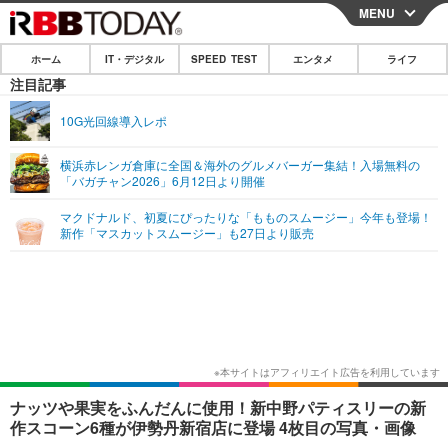
MENU
CLOSE
ホーム
IT・デジタル
SPEED TEST
エンタメ
ライフ
ホーム
注目記事
IT・デジタル
10G光回線導入レポ
IT・デジタルTOP
スマートフォン
SPEED TEST
横浜赤レンガ倉庫に全国＆海外のグルメバーガー集結！入場無料の
「バガチャン2026」6月12日より開催
ネタ
ガジェット・ツール
エンタメ
マクドナルド、初夏にぴったりな「もものスムージー」今年も登場！
ショッピング
その他
新作「マスカットスムージー」も27日より販売
エンタメTOP
映画・ドラマ
ライフ
韓流・K-POP
韓国・芸能
ライフTOP
グルメ
リリース一覧
音楽
スポーツ
ペット
ショッピング
プッシュ通知の停止方法
グラビア
ブログ
その他
ショッピング
その他
ナッツや果実をふんだんに使用！新中野パティスリーの新
作スコーン6種が伊勢丹新宿店に登場 4枚目の写真・画像