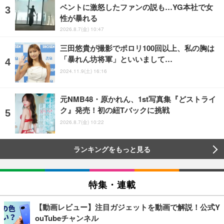
ベントに激怒したファンの説も…YG本社で女
性が暴れる
2026.8.7(金) 10:47
三田悠貴が撮影でポロリ100回以上、私の胸は
「暴れん坊将軍」といいまして…
2024.11.9(土) 16:16
元NMB48・原かれん、1st写真集『どストライ
ク』発売！初の紐Tバックに挑戦
2026.8.7(金) 10:22
ランキングをもっと見る
特集・連載
【動画レビュー】注目ガジェットを動画で解説！公式Y
ouTubeチャンネル