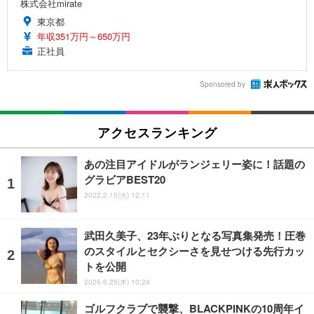
株式会社mirate
東京都
年収351万円～650万円
正社員
Sponsored by
アクセスランキング
あの注目アイドルがランジェリー姿に！話題の
グラビアBEST20
2022.2.15(火) 12:11
武田久美子、23年ぶりとなる写真集発売！圧巻
のスタイルとセクシーさを見せつける先行カッ
トを公開
2026.6.25(木) 10:29
ゴルフクラブで襲撃、BLACKPINKの10周年イ