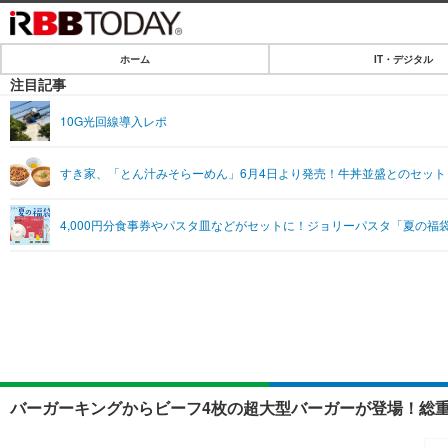
ホーム
IT・デジタル
ホーム
注目記事
IT・デジタル
10G光回線導入レポ
IT・デジタルTOP
SPEED TEST
すき家、「とん汁みそらーめん」6月4日より発売！牛丼並盛とのセット
ネタ
エンタメ
4,000円分食事券やパスタ皿などがセットに！ジョリーパスタ「夏の福袋 
ショッピング
エンタメTOP
ライフ
韓流・K-POP
ライフTOP
リリース一覧
音楽
ペット
プッシュ通知の停止方法
グラビア
その他
ショッピング
バーガーキングからビーフ4枚の超大型バーガーが登場！総重量