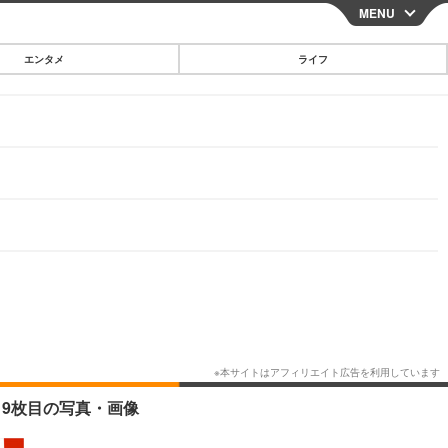
MENU
CLOSE
エンタメ
ライフ
スマートフォン
ガジェット・ツール
その他
映画・ドラマ
韓国・芸能
グルメ
スポーツ
ショッピング
ブログ
その他
 9枚目の写真・画像