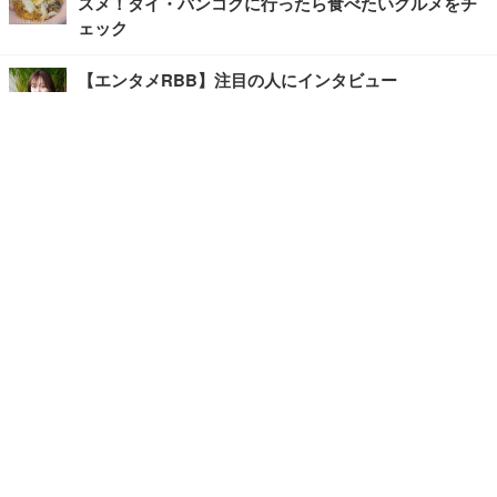
スメ！タイ・バンコクに行ったら食べたいグルメをチ
ェック
【エンタメRBB】注目の人にインタビュー
【坂道グループニュース】ーエンタメRBBー
今観るべきオススメ「韓国ドラマ」
快適デスクのヒントが満載！こだわりデスクツアー
【進化するオフィス】
写真・画像
ホーム
›
エンタメ
›
映画・ドラマ
›
記事
›