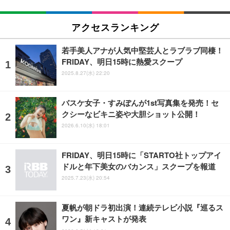
アクセスランキング
若手美人アナが人気中堅芸人とラブラブ同棲！
FRIDAY、明日15時に熱愛スクープ
2025.8.27(水) 22:20
バスケ女子・すみぽんが1st写真集を発売！セ
クシーなビキニ姿や大胆ショット公開！
2026.6.10(水) 18:01
FRIDAY、明日15時に「STARTO社トップアイ
ドルと年下美女のバカンス」スクープを報道
2025.7.23(水) 20:54
夏帆が朝ドラ初出演！連続テレビ小説『巡るス
ワン』新キャストが発表