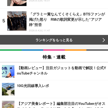
2026.8.5(水) 16:01
「グラミー賞なんてくそくらえ」BTSファンが
掲げた怒り RMの歌詞変更が示した“アジア
枠”拒否
2026.8.4(火) 11:47
ランキングをもっと見る
特集・連載
【動画レビュー】注目ガジェットを動画で解説！公式Y
ouTubeチャンネル
10G光回線導入レポ
【アジア美食レポート】編集部注目のYouTuberがオス