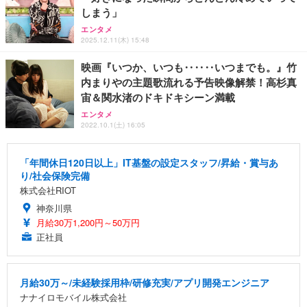
しまう」
エンタメ
2025.12.11(木) 15:48
映画『いつか、いつも‥‥‥いつまでも。』竹
内まりやの主題歌流れる予告映像解禁！高杉真
宙＆関水渚のドキドキシーン満載
エンタメ
2022.10.1(土) 16:05
「年間休日120日以上」IT基盤の設定スタッフ/昇給・賞与あ
り/社会保険完備
株式会社RIOT
神奈川県
月給30万1,200円～50万円
正社員
月給30万～/未経験採用枠/研修充実/アプリ開発エンジニア
ナナイロモバイル株式会社