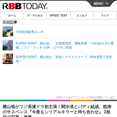
MENU
CLOSE
ホーム
IT・デジタル
SPEED TEST
エンタメ
ライフ
ホーム
注目記事
IT・デジタル
10G光回線導入レポ
IT・デジタルTOP
スマートフォン
SPEED TEST
SUPER EIGHT・横山裕、「右肋骨骨折、腰椎捻挫」で全治2カ月の重
傷......フジ『ドッキリGP』ロケ中に怪我
ネタ
ガジェット・ツール
エンタメ
SUPER EIGHT・横山裕が『探偵！ナイトスクープ』特命局長で初登
ショッピング
その他
場！
エンタメTOP
映画・ドラマ
ライフ
韓流・K-POP
韓国・芸能
ライフTOP
グルメ
リリース一覧
音楽
スポーツ
ペット
ショッピング
プッシュ通知の停止方法
グラビア
ブログ
その他
ショッピング
その他
横山裕がフジ系連ドラ初主演！関水渚とバディ結成、怒涛
のサスペンス『今夜もシリアルキラーと待ち合わせ』 2枚
目の写真・画像