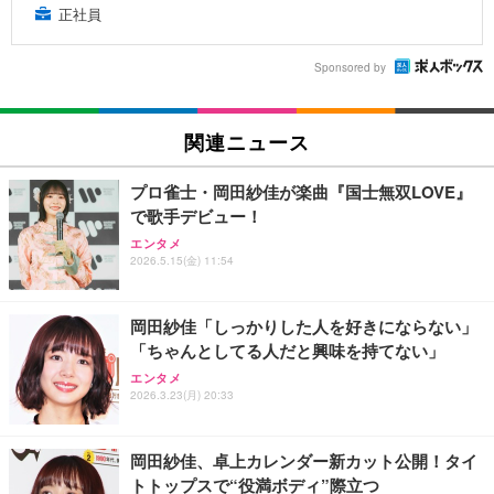
正社員
Sponsored by
関連ニュース
プロ雀士・岡田紗佳が楽曲『国士無双LOVE』
で歌手デビュー！
エンタメ
2026.5.15(金) 11:54
岡田紗佳「しっかりした人を好きにならない」
「ちゃんとしてる人だと興味を持てない」
エンタメ
2026.3.23(月) 20:33
岡田紗佳、卓上カレンダー新カット公開！タイ
トトップスで“役満ボディ”際立つ