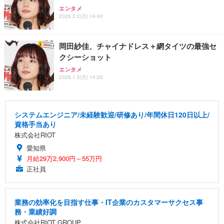
エンタメ
2026.2.2(月) 14:40
岡田紗佳、チャイナドレス＋網タイツの最強セ
クシーショット
エンタメ
2026.1.5(月) 14:26
システムエンジニア/未経験歓迎/研修あり/年間休日120日以上/
資格手当あり
株式会社RIOT
愛知県
月給29万2,900円～55万円
正社員
業務の効率化を目指す仕事・IT企業のカスタマーサクセス事
務・業績好調
株式会社RIOT GROUP