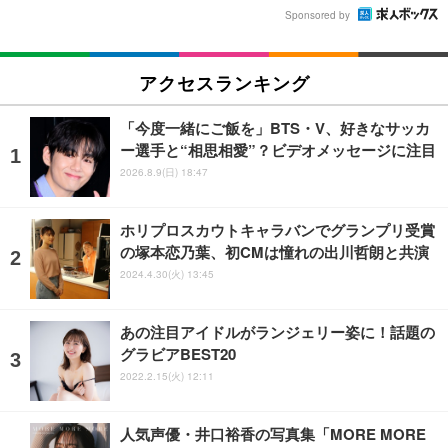
Sponsored by
アクセスランキング
「今度一緒にご飯を」BTS・V、好きなサッカ
ー選手と“相思相愛”？ビデオメッセージに注目
2026.8.9(日) 18:47
ホリプロスカウトキャラバンでグランプリ受賞
の塚本恋乃葉、初CMは憧れの出川哲朗と共演
2024.4.30(火) 13:45
あの注目アイドルがランジェリー姿に！話題の
グラビアBEST20
2022.2.15(火) 12:11
人気声優・井口裕香の写真集「MORE MORE