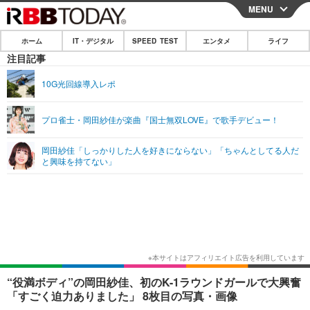
MENU
CLOSE
ホーム
IT・デジタル
SPEED TEST
エンタメ
ライフ
ホーム
注目記事
IT・デジタル
10G光回線導入レポ
IT・デジタルTOP
スマートフォン
SPEED TEST
プロ雀士・岡田紗佳が楽曲『国士無双LOVE』で歌手デビュー！
ネタ
ガジェット・ツール
エンタメ
岡田紗佳「しっかりした人を好きにならない」「ちゃんとしてる人だ
ショッピング
その他
と興味を持てない」
エンタメTOP
映画・ドラマ
ライフ
韓流・K-POP
韓国・芸能
ライフTOP
グルメ
リリース一覧
音楽
スポーツ
ペット
ショッピング
プッシュ通知の停止方法
グラビア
ブログ
その他
ショッピング
その他
“役満ボディ”の岡田紗佳、初のK-1ラウンドガールで大興奮
「すごく迫力ありました」 8枚目の写真・画像