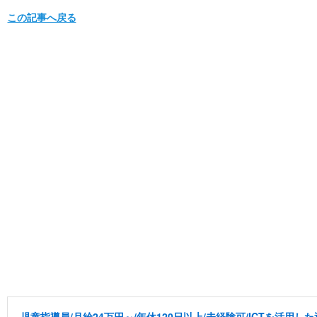
この記事へ戻る
児童指導員/月給24万円～/年休120日以上/未経験可/ICTを活用