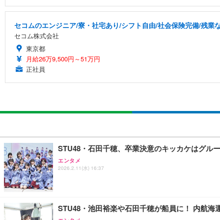
セコムのエンジニア/寮・社宅あり/シフト自由/社会保険完備/残業
セコム株式会社
東京都
月給26万9,500円～51万円
正社員
STU48・石田千穂、卒業決意のキッカケはグル
エンタメ
2026.2.11(水) 16:37
STU48・池田裕楽や石田千穂が船員に！ 内航