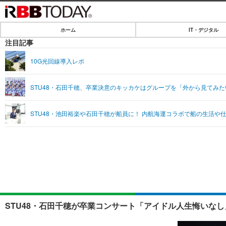
ホーム
IT・デジタル
ホーム
注目記事
IT・デジタル
10G光回線導入レポ
IT・デジタルTOP
SPEED TEST
STU48・石田千穂、卒業決意のキッカケはグループを「外から見てみた
ネタ
エンタメ
STU48・池田裕楽や石田千穂が船員に！ 内航海運コラボで船の生活や
ショッピング
エンタメTOP
ライフ
韓流・K-POP
ライフTOP
リリース一覧
音楽
ペット
プッシュ通知の停止方法
グラビア
その他
ショッピング
STU48・石田千穂が卒業コンサート「アイドル人生悔いなし