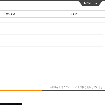
MENU
CLOSE
エンタメ
ライフ
スマートフォン
ガジェット・ツール
その他
映画・ドラマ
韓国・芸能
グルメ
スポーツ
ショッピング
ブログ
その他