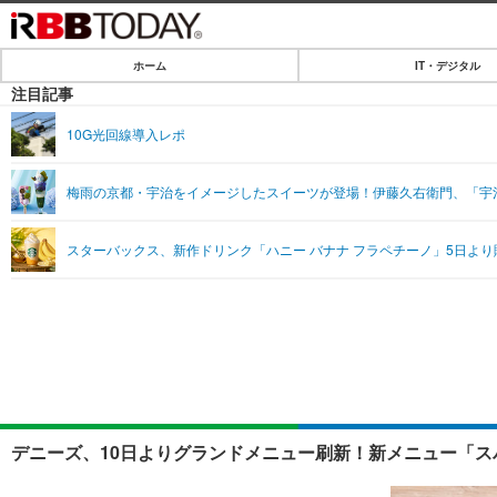
ホーム
IT・デジタル
ホーム
注目記事
IT・デジタル
10G光回線導入レポ
IT・デジタルTOP
SPEED TEST
梅雨の京都・宇治をイメージしたスイーツが登場！伊藤久右衛門、「宇治
ネタ
エンタメ
スターバックス、新作ドリンク「ハニー バナナ フラペチーノ」5日より
ショッピング
エンタメTOP
ライフ
韓流・K-POP
ライフTOP
リリース一覧
音楽
ペット
プッシュ通知の停止方法
グラビア
その他
ショッピング
デニーズ、10日よりグランドメニュー刷新！新メニュー「ス