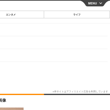
MENU
CLOSE
エンタメ
ライフ
スマートフォン
ガジェット・ツール
その他
映画・ドラマ
韓国・芸能
グルメ
スポーツ
ショッピング
ブログ
その他
画像