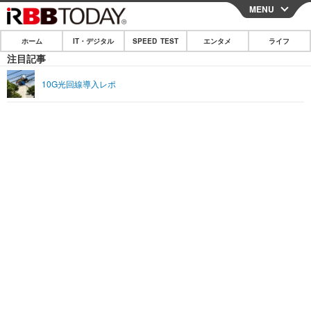
MENU
CLOSE
ホーム
IT・デジタル
SPEED TEST
エンタメ
ライフ
ホーム
注目記事
IT・デジタル
10G光回線導入レポ
IT・デジタルTOP
スマートフォン
SPEED TEST
ネタ
ガジェット・ツール
エンタメ
ショッピング
その他
エンタメTOP
映画・ドラマ
ライフ
韓流・K-POP
韓国・芸能
ライフTOP
グルメ
リリース一覧
音楽
スポーツ
ペット
ショッピング
プッシュ通知の停止方法
グラビア
ブログ
その他
ショッピング
その他