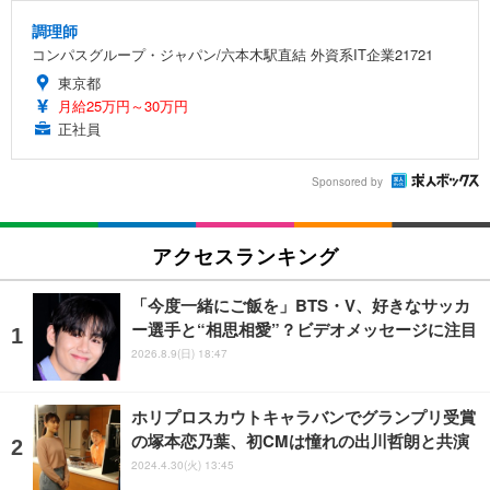
調理師
コンパスグループ・ジャパン/六本木駅直結 外資系IT企業21721
東京都
月給25万円～30万円
正社員
Sponsored by
アクセスランキング
「今度一緒にご飯を」BTS・V、好きなサッカ
ー選手と“相思相愛”？ビデオメッセージに注目
2026.8.9(日) 18:47
ホリプロスカウトキャラバンでグランプリ受賞
の塚本恋乃葉、初CMは憧れの出川哲朗と共演
2024.4.30(火) 13:45