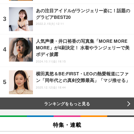
あの注目アイドルがランジェリー姿に！話題の
グラビアBEST20
2022.2.15(火) 12:11
人気声優・井口裕香の写真集「MORE MORE
MORE」が4刷決定！ 水着やランジェリーで美
ボディ披露
2024.10.11(金) 19:15
横田真悠＆BE:FIRST・LEOの熱愛報道にファ
ン「同年代との真剣交際最高」「マジ推せる」
2025.12.12(金) 18:44
ランキングをもっと見る
特集・連載