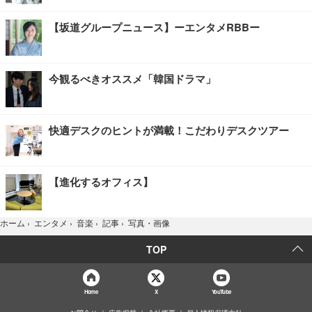
【坂道グループニュース】ーエンタメRBBー
今観るべきオススメ「韓国ドラマ」
快適デスクのヒントが満載！こだわりデスクツアー
【進化するオフィス】
写真・画像
ホーム
›
エンタメ
›
音楽
›
記事
›
TOP
Home
X
YouTube