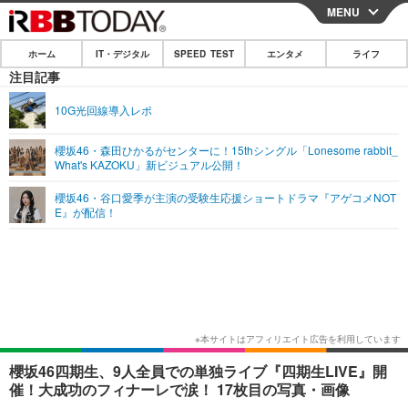
MENU
CLOSE
ホーム
IT・デジタル
SPEED TEST
エンタメ
ライフ
ホーム
注目記事
IT・デジタル
10G光回線導入レポ
IT・デジタルTOP
スマートフォン
SPEED TEST
櫻坂46・森田ひかるがセンターに！15thシングル「Lonesome rabbit_
What's KAZOKU」新ビジュアル公開！
ネタ
ガジェット・ツール
エンタメ
櫻坂46・谷口愛季が主演の受験生応援ショートドラマ『アゲコメNOT
ショッピング
その他
E』が配信！
エンタメTOP
映画・ドラマ
ライフ
韓流・K-POP
韓国・芸能
ライフTOP
グルメ
リリース一覧
音楽
スポーツ
ペット
ショッピング
プッシュ通知の停止方法
グラビア
ブログ
その他
ショッピング
その他
櫻坂46四期生、9人全員での単独ライブ『四期生LIVE』開
催！大成功のフィナーレで涙！ 17枚目の写真・画像