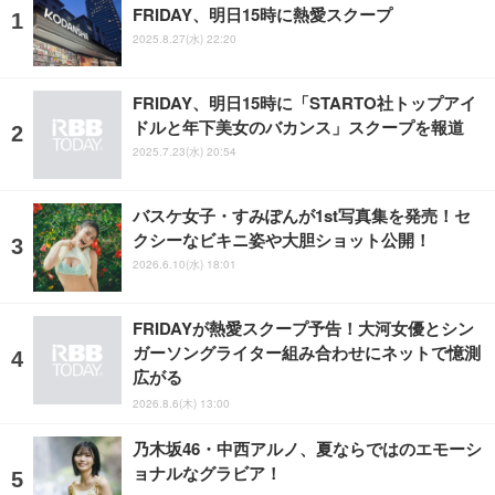
FRIDAY、明日15時に熱愛スクープ
2025.8.27(水) 22:20
FRIDAY、明日15時に「STARTO社トップアイ
ドルと年下美女のバカンス」スクープを報道
2025.7.23(水) 20:54
バスケ女子・すみぽんが1st写真集を発売！セ
クシーなビキニ姿や大胆ショット公開！
2026.6.10(水) 18:01
FRIDAYが熱愛スクープ予告！大河女優とシン
ガーソングライター組み合わせにネットで憶測
広がる
2026.8.6(木) 13:00
乃木坂46・中西アルノ、夏ならではのエモーシ
ョナルなグラビア！