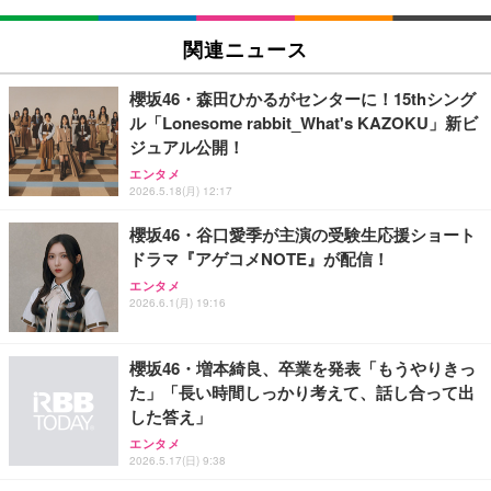
関連ニュース
櫻坂46・森田ひかるがセンターに！15thシング
ル「Lonesome rabbit_What's KAZOKU」新ビ
ジュアル公開！
エンタメ
2026.5.18(月) 12:17
櫻坂46・谷口愛季が主演の受験生応援ショート
ドラマ『アゲコメNOTE』が配信！
エンタメ
2026.6.1(月) 19:16
櫻坂46・増本綺良、卒業を発表「もうやりきっ
た」「長い時間しっかり考えて、話し合って出
した答え」
エンタメ
2026.5.17(日) 9:38