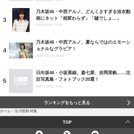
乃木坂46・中西アルノ、どんくさすぎる浴衣動
画にネット「相変わらず」「嘘でしょ…」
2026.8.6(木) 15:09
乃木坂46・中西アルノ、夏ならではのエモーシ
ョナルなグラビア！
2026.7.27(月) 22:54
日向坂46・小坂菜緒、森七菜、吉岡里帆……注
目写真集・フォトブック20選！
2021.4.25(日) 9:45
ランキングをもっと見る
出川哲朗 特集
ホーム
›
TOP