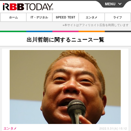
MENU
CLOSE
ホーム
IT・デジタル
SPEED TEST
エンタメ
ライフ
ホーム
IT・デジタル
出川哲朗に関するニュース一覧
IT・デジタルTOP
スマートフォン
SPEED TEST
ネタ
ガジェット・ツール
エンタメ
ショッピング
その他
エンタメTOP
映画・ドラマ
ライフ
韓流・K-POP
韓国・芸能
ライフTOP
グルメ
リリース一覧
音楽
スポーツ
ペット
ショッピング
プッシュ通知の停止方法
グラビア
ブログ
その他
ショッピング
その他
エンタメ
2022.5.31(火) 15:12