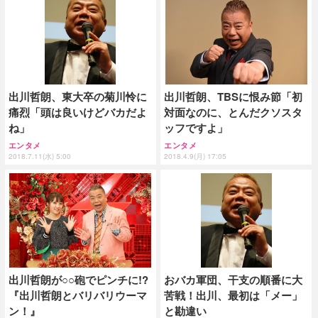
出川哲朗、東大卒の菊川怜に
出川哲朗、TBSに恨み節「初
痛烈「頭は良いけどバカだよ
対面なのに、とんだクソスタ
ね」
ッフですよ」
エンタメ
エンタメ
2018.7.11(水) 5:00
2018.4.9(月) 17:05
出川哲朗が○○砲でピンチに!?
おバカ軍団、干支の順番に大
『出川哲朗とバリバリウーマ
苦戦！出川、最初は「メー」
ン！』
と勘違い