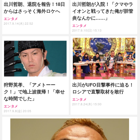
出川哲朗、退院を報告！18日
出川哲朗が入院！「クマやラ
からはさっそく海外ロケへ
イオンと戦ってきた俺が胆管
炎なんかに……」
エンタメ
2017.9.14(木) 22:52
エンタメ
2017.9.10(日) 15:13
狩野英孝、「アメトーー
出川がUFO目撃事件に迫る！
ク！」で地上波復帰！「幸せ
ロシアで直撃取材を敢行
な時間でした」
エンタメ
2017.8.24(木) 15:00
エンタメ
2017.9.8(金) 20:05