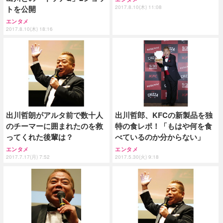
トを公開
2017.8.10(木) 11:08
エンタメ
2017.8.10(木) 18:16
出川哲朗がアルタ前で数十人
出川哲郎、KFCの新製品を独
のチーマーに囲まれたのを救
特の食レポ！「もはや何を食
ってくれた後輩は？
べているのか分からない」
エンタメ
エンタメ
2017.7.17(月) 7:52
2017.5.30(火) 9:18