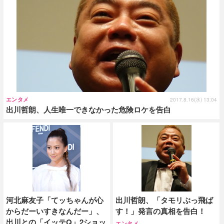
エンタメ
2017.8.16(水) 13:04
出川哲朗、人生唯一できなかった危険ロケを告白
河北麻友子「てッちゃんが心
出川哲朗、「タモリぶっ飛ば
からだーいすきなんだー」、
す！」発言の真相を告白！
出川との「イッテQ」2ショッ
エンタメ