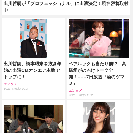
出川哲朗が『プロフェッショナル』に出演決定！現在密着取材
中
出川哲朗、橋本環奈を抜き年
ペアルックも当たり前!? 高
始の出演CMオンエア本数で
橋愛がのろけトーク全
トップに！
開！……7日放送『酒のツマ
ミ』
エンタメ
2022.1.5(水) 20:34
エンタメ
2021.5.6(木) 15:27