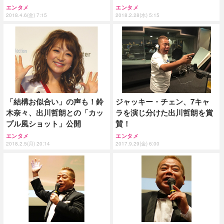
エンタメ
エンタメ
2018.4.6(金) 7:15
2018.2.28(水) 5:15
「結構お似合い」の声も！鈴
ジャッキー・チェン、7キャ
木奈々、出川哲朗との「カッ
ラを演じ分けた出川哲朗を賞
プル風ショット」公開
賛！
エンタメ
エンタメ
2018.2.5(月) 20:14
2017.9.29(金) 6:00