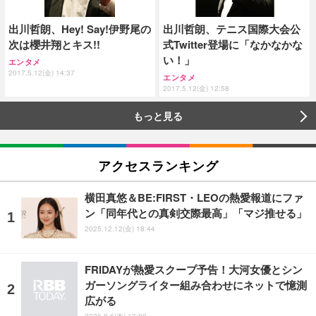
出川哲朗、Hey! Say!伊野尾の
出川哲朗、テニス国際大会公
次は櫻井翔とキス!!
式Twitter登場に「なかなかな
い！」
エンタメ
2017.5.12(金) 14:37
エンタメ
2017.5.12(金) 12:58
もっと見る
アクセスランキング
横田真悠＆BE:FIRST・LEOの熱愛報道にファ
ン「同年代との真剣交際最高」「マジ推せる」
2025.12.12(金) 18:44
FRIDAYが熱愛スクープ予告！大河女優とシン
ガーソングライター組み合わせにネットで憶測
広がる
2026.8.6(木) 13:00