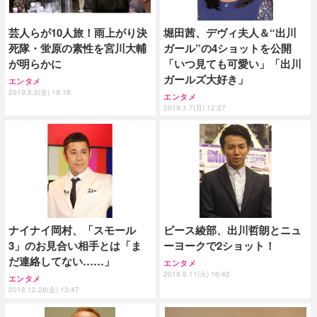
芸人らが10人旅！雨上がり決
堀田茜、デヴィ夫人＆“出川
死隊・蛍原の素性を宮川大輔
ガール”の4ショットを公開
が明らかに
「いつ見ても可愛い」「出川
ガールズ大好き」
エンタメ
2019.8.2(金) 19:16
エンタメ
2019.1.7(月) 12:27
ナイナイ岡村、「スモール
ピース綾部、出川哲朗とニュ
3」のお見合い相手とは「ま
ーヨークで2ショット！
だ連絡してない……」
エンタメ
2018.9.11(火) 16:42
エンタメ
2018.12.28(金) 13:47