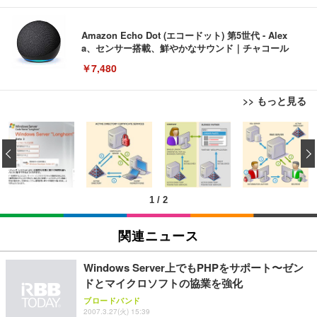
Amazon Echo Dot (エコードット) 第5世代 - Alex
a、センサー搭載、鮮やかなサウンド｜チャコール
￥7,480
>> もっと見る
[EdoErgo] オフィスチェア 椅子 テレワーク 疲れな
EIZO ビジネス向けプレミアムモニター | FlexScan
Amazonベーシック ペットシーツ 薄型 レギュラー 1
い 跳ね上げ式アームレスト コンパクト 約105度ロッ
EV3240X-WT | 31.5型4K UHD・USB Type-C・ホワ
‹
回使い捨て 無香料 ホワイト 300枚
キング pc 事務椅子 360度回転 座面昇降 強化ナイロ
イト
ン樹脂ベース 通気性メッシュ 在宅ワーク H-WY01
￥3,373
￥5,699
￥105,595
(黒網+黒枠+黒足)
1
/
2
EIZO ビジネス向けプレミアムモニター | FlexScan
SIHOO B100 オフィスチェア／デスクチェア メッシ
Amazonベーシック ペットシーツ 厚型 ワイド 42枚
EV2740X-WT | 27.0型4K UHD・USB Type-C・ホワ
ュチェア 人間工学 疲れない ブラック
x2袋(84枚) ホワイト(吸収面:ライトブルー)
関連ニュース
イト
￥27,999
￥3,234
￥109,572
Windows Server上でもPHPをサポート〜ゼン
ドとマイクロソフトの協業を強化
Sezlife オフィスチェア デスクチェア 疲れない テレ
【純正品】27"ゲーミングモニター DualSense 充電
ネオ・ルーライフ ネオ・オムツ L 中型犬用 26枚入
ブロードバンド
ワーク チェア 強化バックレスト 30度ロッキング機
2007.3.27(火) 15:39
フック付き（CFI-ZDM1J）
り 単品