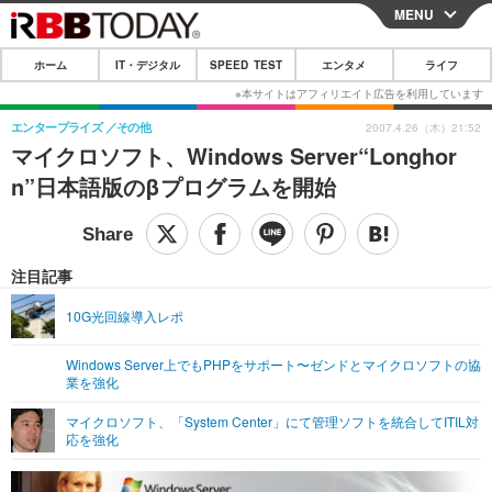
MENU
CLOSE
ホーム
IT・デジタル
SPEED TEST
エンタメ
ライフ
ホーム
IT・デジタル
エンタープライズ
その他
2007.4.26（木）21:52
マイクロソフト、Windows Server“Longhor
IT・デジタルTOP
スマートフォン
SPEED TEST
n”日本語版のβプログラムを開始
ネタ
ガジェット・ツール
エンタメ
ショッピング
その他
エンタメTOP
映画・ドラマ
ライフ
注目記事
韓流・K-POP
韓国・芸能
ライフTOP
グルメ
リリース一覧
10G光回線導入レポ
音楽
スポーツ
ペット
ショッピング
プッシュ通知の停止方法
Windows Server上でもPHPをサポート〜ゼンドとマイクロソフトの協
業を強化
グラビア
ブログ
その他
マイクロソフト、「System Center」にて管理ソフトを統合してITIL対
ショッピング
その他
応を強化