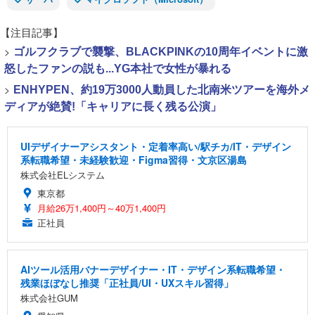
【注目記事】
>
ゴルフクラブで襲撃、BLACKPINKの10周年イベントに激
怒したファンの説も...YG本社で女性が暴れる
>
ENHYPEN、約19万3000人動員した北南米ツアーを海外メ
ディアが絶賛!「キャリアに長く残る公演」
UIデザイナーアシスタント・定着率高い/駅チカ/IT・デザイン
系転職希望・未経験歓迎・Figma習得・文京区湯島
株式会社ELシステム
東京都
月給26万1,400円～40万1,400円
正社員
AIツール活用バナーデザイナー・IT・デザイン系転職希望・
残業ほぼなし推奨「正社員/UI・UXスキル習得」
株式会社GUM