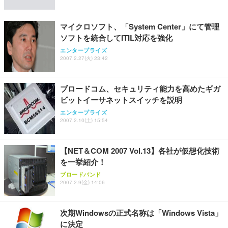
能 人間工学 椅子 腰サポート 90度跳ね上げ式アーム
レスト 3Dヘッドレスト ハンガー付き 高反発クッシ
￥49,979
￥1,800
￥7,680
ョン PCチェア 通気性メッシュ ゲーミング/勉強/事
マイクロソフト、「System Center」にて管理
務用 おしゃれ パソコンチェア (ブラック)
ソフトを統合してITIL対応を強化
Sezlife オフィスチェア デスクチェア 疲れない テレ
【整備済み品】Dell E2724HS 27インチ 液晶モニタ
Smart Basic(スマートベーシック) 【Amazon.co.jp
エンタープライズ
ワーク チェア 強化バックレスト 30度ロッキング機
ー フルHD（1920×1080）VA 非光沢 HDMI/DisplayP
限定】 Smart Basic アイリスオーヤマ ペットシーツ
2007.2.27(火) 23:42
能 人間工学 椅子 腰サポート 90度跳ね上げ式アーム
ort/VGA スピーカー内蔵 高さ調整 スイベル VESA対
超厚型 お徳用 ワイド 100枚入 (x 1) (ケース販売)
レスト 3Dヘッドレスト ハンガー付き 高反発クッシ
応 ComfortView ビジネス向け
￥7,680
￥15,800
￥3,670
ョン PCチェア 通気性メッシュ ゲーミング/勉強/事
ブロードコム、セキュリティ能力を高めたギガ
務用 おしゃれ パソコンチェア (ホワイト)
ビットイーサネットスイッチを説明
ANDWINT オフィスチェア デスクチェア 肘なし メ
【MiniLED/24.5inch/280Hz/FHD】GRAPHT THE S
アイリスオーヤマ ペットシーツ 超厚型 お徳用 レギ
ッシュ 通気性 ランバーサポート付き 腰サポート ガ
HOOTER Gaming Monitor 24” Essential ゲーミン
エンタープライズ
ュラー 200枚入【Amazon.co.jp限定】
ス圧無段階昇降 360度回転 キャスター付き コンパク
グモニター QD 24.5インチ 1ms FHD 量子ドット 残
2007.2.10(土) 15:54
ト 幅52×奥行58.5×高さ84～96cm テレワーク 在宅
像低減 (3年保証 | 輝点保証 | 日本メーカー)
￥3,731
￥4,139
￥34,980
勤務 ブラック
【NET＆COM 2007 Vol.13】各社が仮想化技術
を一挙紹介！
ブロードバンド
2007.2.9(金) 14:06
次期Windowsの正式名称は「Windows Vista」
に決定